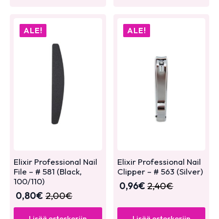
ALE!
ALE!
Elixir Professional Nail
Elixir Professional Nail
File – # 581 (Black,
Clipper – # 563 (Silver)
100/110)
0,96
€
2,40
€
0,80
€
2,00
€
Lisää ostoskoriin
Lisää ostoskoriin