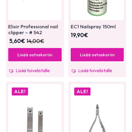
Elixir Professional nail
EC1 Nailspray 150ml
clipper – # 542
19,90
€
5,60
€
14,00
€
Lisää ostoskoriin
Lisää ostoskoriin
Lisää toivelistalle
Lisää toivelistalle
ALE!
ALE!