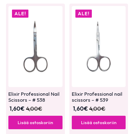
ALE!
ALE!
Elixir Professional Nail
Elixir Professional nail
Scissors – # 538
scissors – # 539
1,60
€
4,00
€
1,60
€
4,00
€
Lisää ostoskoriin
Lisää ostoskoriin