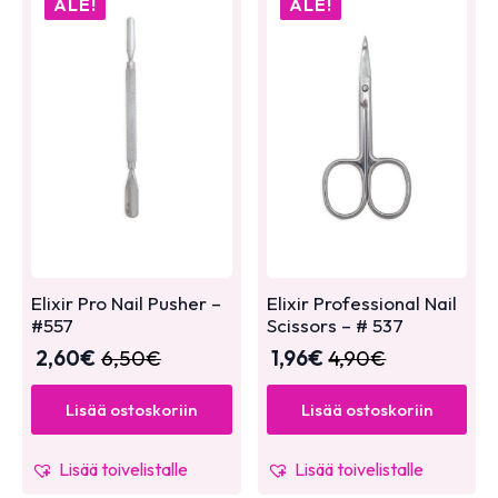
ALE!
ALE!
Elixir Pro Nail Pusher –
Elixir Professional Nail
#557
Scissors – # 537
2,60
€
6,50
€
1,96
€
4,90
€
Lisää ostoskoriin
Lisää ostoskoriin
Lisää toivelistalle
Lisää toivelistalle