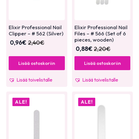
Elixir Professional Nail
Elixir Professional Nail
Clipper – # 562 (Silver)
Files – # 566 (Set of 6
pieces, wooden)
0,96
€
2,40
€
0,88
€
2,20
€
Lisää ostoskoriin
Lisää ostoskoriin
Lisää toivelistalle
Lisää toivelistalle
ALE!
ALE!