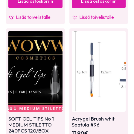
Lisää ostoskoriin
Lisää ostoskoriin
Lisää toivelistalle
Lisää toivelistalle
SOFT GEL TIPS No 1
Acrygel Brush whit
MEDIUM STILETTO
Spatula #96
240PCS 120/BOX
11,90
€