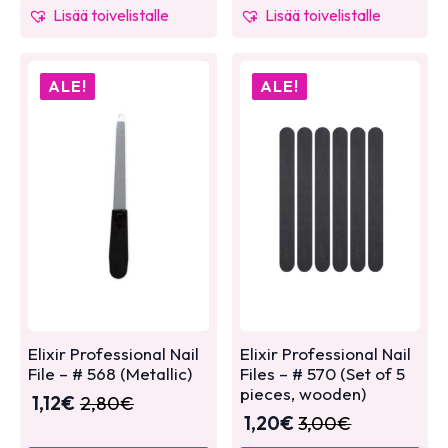
Lisää toivelistalle
Lisää toivelistalle
ALE!
ALE!
Elixir Professional Nail
Elixir Professional Nail
File – # 568 (Metallic)
Files – # 570 (Set of 5
pieces, wooden)
1,12
€
2,80
€
1,20
€
3,00
€