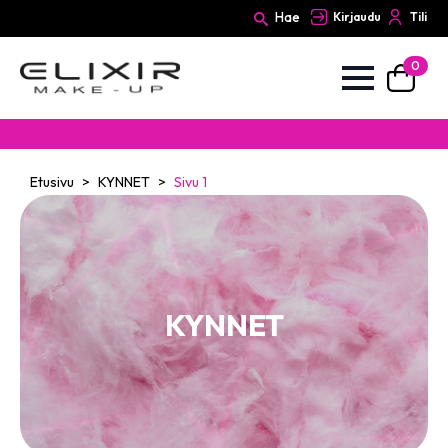
Hae
Kirjaudu
Tili
0
Search
for:
Etusivu
KYNNET
Sivu 1
KYNNET