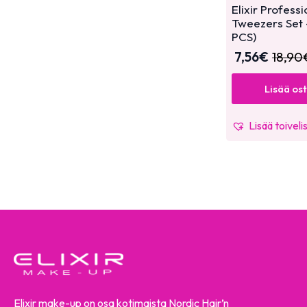
Elixir Profess
Tweezers Set 
PCS)
7,56
€
18,90
Lisää os
Lisää toiveli
Elixir make-up on osa kotimaista Nordic Hair’n