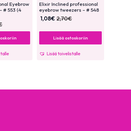
ional Eyebrow
Elixir Inclined professional
– # 553 (4
eyebrow tweezers – # 548
1,08
€
2,70
€
€
toskoriin
Lisää ostoskoriin
stalle
Lisää toivelistalle