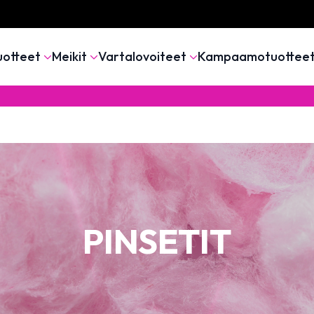
uotteet
Meikit
Vartalovoiteet
Kampaamotuottee
PINSETIT