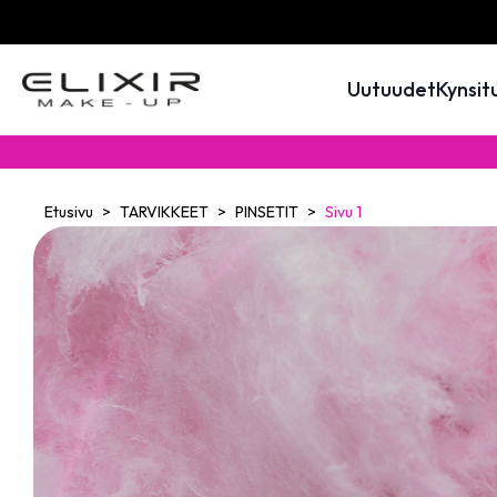
Uutuudet
Kynsit
Etusivu
TARVIKKEET
PINSETIT
Sivu 1