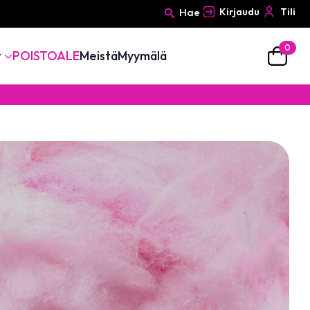
Hae
Kirjaudu
Tili
0
Search
t
POISTOALE
Meistä
Myymälä
for: