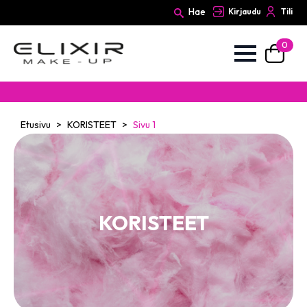
Hae
Kirjaudu
Tili
0
Search
for:
Etusivu
KORISTEET
Sivu 1
KORISTEET