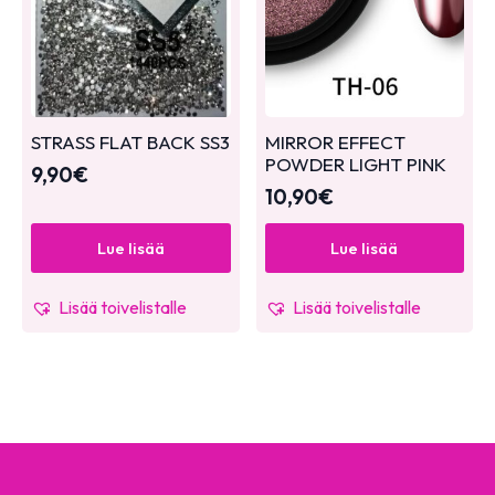
STRASS FLAT BACK SS3
MIRROR EFFECT
POWDER LIGHT PINK
9,90
€
10,90
€
Lue lisää
Lue lisää
Lisää toivelistalle
Lisää toivelistalle