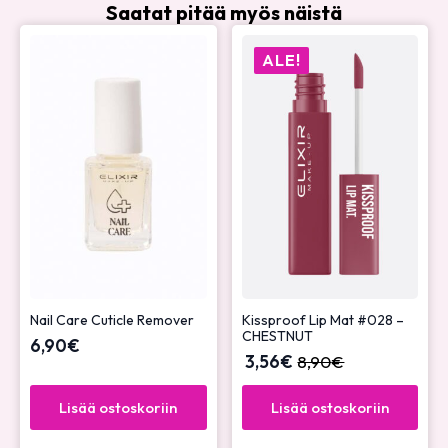
Saatat pitää myös näistä
ALE!
Nail Care Cuticle Remover
Kissproof Lip Mat #028 –
CHESTNUT
6,90
€
3,56
€
8,90
€
Lisää ostoskoriin
Lisää ostoskoriin