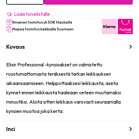
Scissors
-
#
Lisää toivelistalle
538
Ilmainen toimitus yli 50€ tilauksille
määrä
Nopea toimitus kaikkialle Suomeen
Kuvaus
Elixir Professional -kynsisakset on valmistettu
ruostumattomasta teräksestä tarkan leikkauksen
aikaansaamiseen. Helppottaaksesi leikkausta, aseta
kynnet ennen leikkausta haaleaan veteen muutamaksi
minuutiksi. Aloita sitten leikkaus varovasti seuraamalla
kynsien muotoa joka kerta.
Inci