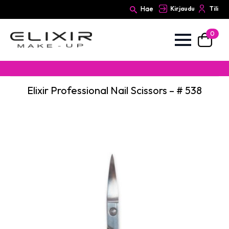
Hae
Kirjaudu
Tili
0
Search
for:
Elixir Professional Nail Scissors – # 538