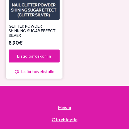
GLITTER POWDER
SHINNING SUGAR EFFECT
SILVER
8,90
€
Lisää ostoskoriin
Lisää toivelistalle
Meistä
Ota yhteyttä