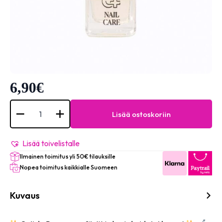
6,90
€
Nail
Care
Lisää ostoskoriin
Cuticle
Remover
määrä
Lisää toivelistalle
Ilmainen toimitus yli 50€ tilauksille
Nopea toimitus kaikkialle Suomeen
Kuvaus