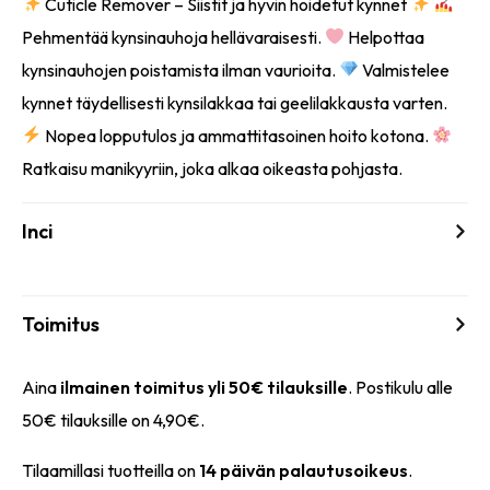
Cuticle Remover – Siistit ja hyvin hoidetut kynnet
Pehmentää kynsinauhoja hellävaraisesti.
Helpottaa
kynsinauhojen poistamista ilman vaurioita.
Valmistelee
kynnet täydellisesti kynsilakkaa tai geelilakkausta varten.
Nopea lopputulos ja ammattitasoinen hoito kotona.
Ratkaisu manikyyriin, joka alkaa oikeasta pohjasta.
Inci
Toimitus
Aina
ilmainen toimitus yli 50€ tilauksille
. Postikulu alle
50€ tilauksille on 4,90€.
Tilaamillasi tuotteilla on
14 päivän palautusoikeus
.