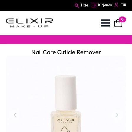
Hae
Kirjaudu
Tili
0
Search
for:
Nail Care Cuticle Remover