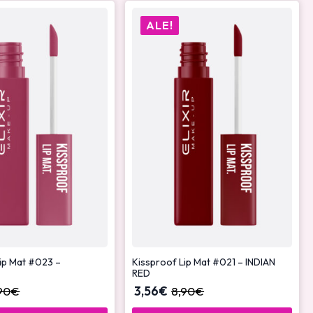
ALE!
ip Mat #023 –
Kissproof Lip Mat #021 – INDIAN
RED
90
€
3,56
€
8,90
€