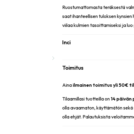
Ruostumattomasta teräksestä valmi
saat ihanteellisen tuloksen kynsien
viilaa kulmien tasoittamiseksi ja lu
Inci
Toimitus
Aina
ilmainen toimitus yli 50€ ti
Tilaamillasi tuotteilla on
14 päivän
olla avaamaton, käyttämätön sekä 
olla ehjät. Palautuksista veloitamm