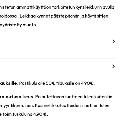
stetun ammattikäyttöön tarkoitetun kynsileikkurin avulla
 hoidossa . Leikkaa kynnet päästä päähän ja käytä sitten
o pyöristetty muoto.
lauksille
. Postikulu alle 50€ tilauksille on 4,90€.
 palautusoikeus
. Palautettavan tuotteen tulee kuitenkin
myyntikuntoinen. Kosmetiikkatuotteiden sinettien tulee
e toimituskuluina 4,90 €.