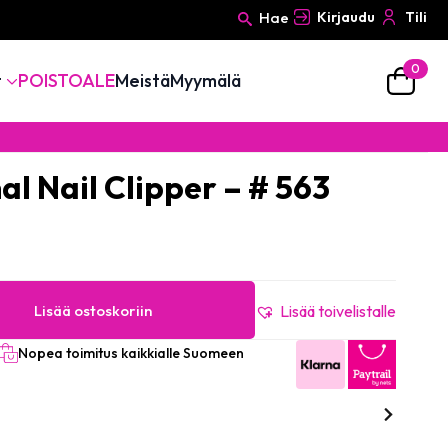
Hae
Kirjaudu
Tili
0
Search
t
POISTOALE
Meistä
Myymälä
for:
nal Nail Clipper – # 563
Lisää ostoskoriin
Lisää toivelistalle
Nopea toimitus kaikkialle Suomeen