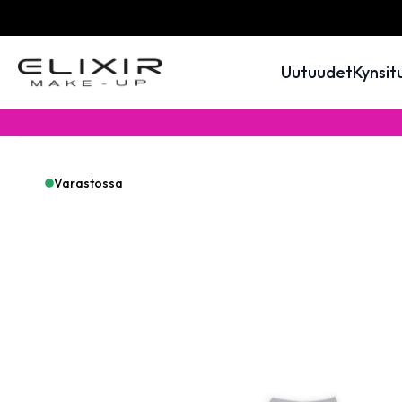
Uutuudet
Kynsit
Varastossa