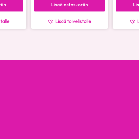
iin
Lisää ostoskoriin
Li
stalle
Lisää toivelistalle