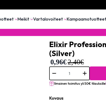
uotteet
Meikit
Vartalovoiteet
Kampaamotuottee
Elixir Professio
(Silver)
0,96
€
2,40
€
Elixir
Professional
Nail
Clipper
-
Ilmainen toimitus yli 50€ tilauksille
#
563
(Silver)
Kuvaus
määrä