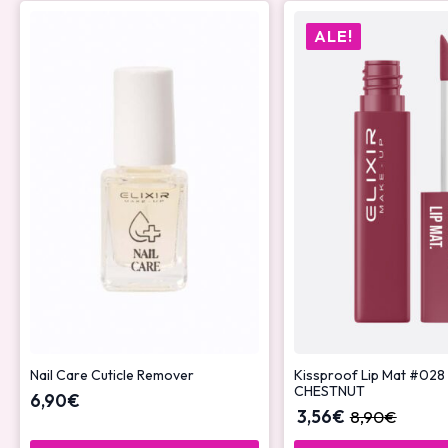
ALE!
Nail Care Cuticle Remover
Kissproof Lip Mat #028
CHESTNUT
6,90
€
3,56
€
8,90
€