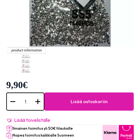
9,90
€
STRASS
FLAT
Lisää ostoskoriin
BACK
SS6
määrä
Lisää toivelistalle
Ilmainen toimitus yli 50€ tilauksille
Nopea toimitus kaikkialle Suomeen