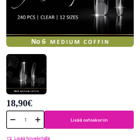
18,90
€
SOFT
GEL
Lisää ostoskoriin
TIPS
No
6
MEDIUM
Lisää toivelistalle