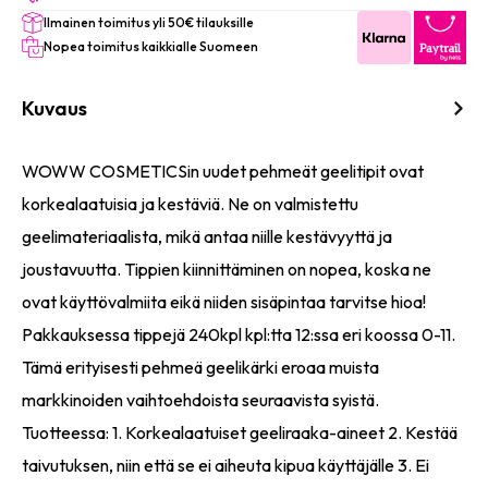
COFFIN
Ilmainen toimitus yli 50€ tilauksille
240PCS
120/BOX
Nopea toimitus kaikkialle Suomeen
määrä
Kuvaus
WOWW COSMETICSin uudet pehmeät geelitipit ovat
korkealaatuisia ja kestäviä. Ne on valmistettu
geelimateriaalista, mikä antaa niille kestävyyttä ja
joustavuutta. Tippien kiinnittäminen on nopea, koska ne
ovat käyttövalmiita eikä niiden sisäpintaa tarvitse hioa!
Pakkauksessa tippejä 240kpl kpl:tta 12:ssa eri koossa 0-11.
Tämä erityisesti pehmeä geelikärki eroaa muista
markkinoiden vaihtoehdoista seuraavista syistä.
Tuotteessa: 1. Korkealaatuiset geeliraaka-aineet 2. Kestää
taivutuksen, niin että se ei aiheuta kipua käyttäjälle 3. Ei