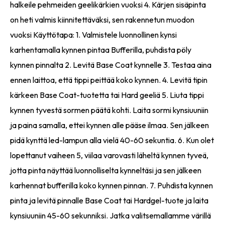
halkeile pehmeiden geelikärkien vuoksi 4. Kärjen sisäpinta
on heti valmis kiinnitettäväksi, sen rakennetun muodon
vuoksi Käyttötapa: 1. Valmistele luonnollinen kynsi
karhentamalla kynnen pintaa Bufferilla, puhdista pöly
kynnen pinnalta 2. Levitä Base Coat kynnelle 3. Testaa aina
ennen laittoa, että tippi peittää koko kynnen. 4. Levitä tipin
kärkeen Base Coat-tuotetta tai Hard geeliä 5. Liuta tippi
kynnen tyvestä sormen päätä kohti. Laita sormi kynsiuuniin
ja paina samalla, ettei kynnen alle pääse ilmaa. Sen jälkeen
pidä kynttä led-lampun alla vielä 40-60 sekuntia. 6. Kun olet
lopettanut vaiheen 5, viilaa varovasti läheltä kynnen tyveä,
jotta pinta näyttää luonnolliselta kynneltäsi ja sen jälkeen
karhennat bufferilla koko kynnen pinnan. 7. Puhdista kynnen
pinta ja levitä pinnalle Base Coat tai Hardgel-tuote ja laita
kynsiuuniin 45-60 sekunniksi. Jatka valitsemallamme värillä