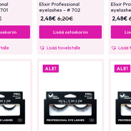
onal
Elixir Professional
Elixir Pr
 701
eyelashes – # 702
eyelashe
€
2,48
€
6,20
€
2,48
€
toskoriin
Lisää ostoskoriin
Lis
stalle
Lisää toivelistalle
Lisää t
ALE!
ALE!