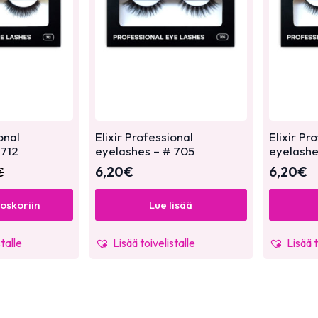
onal
Elixir Professional
Elixir Pr
 712
eyelashes – # 705
eyelashe
€
6,20
€
6,20
€
toskoriin
Lue lisää
stalle
Lisää toivelistalle
Lisää t