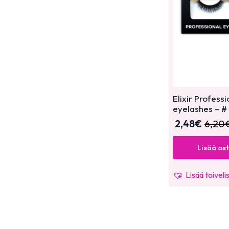
Elixir Professi
eyelashes – #
2,48
€
6,20
Lisää os
Lisää toiveli