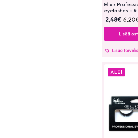
Elixir Professi
eyelashes – #
2,48
€
6,20
Lisää os
Lisää toiveli
ALE!