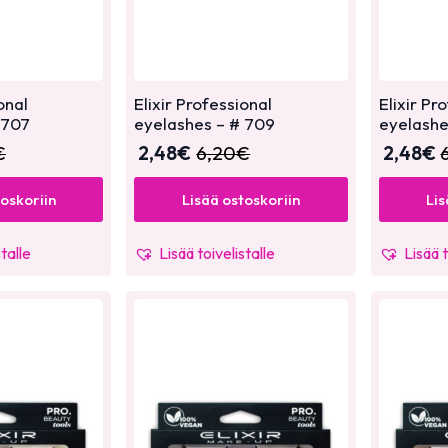
onal
Elixir Professional
Elixir Pr
 707
eyelashes – # 709
eyelashe
€
2,48
€
6,20
€
2,48
€
toskoriin
Lisää ostoskoriin
Lis
stalle
Lisää toivelistalle
Lisää t