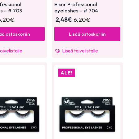
ofessional
Elixir Professional
s – # 703
eyelashes – # 704
6,20
€
2,48
€
6,20
€
ää ostoskoriin
Lisää ostoskoriin
oivelistalle
Lisää toivelistalle
ALE!