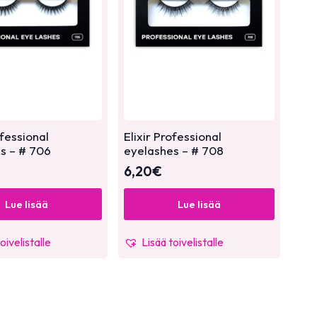
ofessional
Elixir Professional
s – # 706
eyelashes – # 708
6,20
€
Lue lisää
Lue lisää
oivelistalle
Lisää toivelistalle