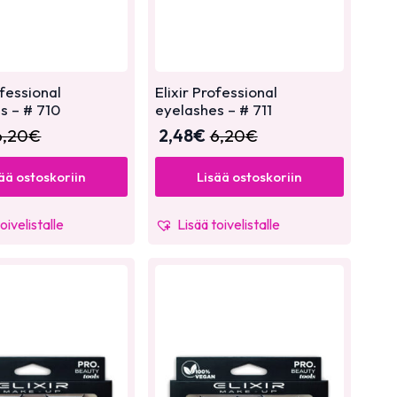
ofessional
Elixir Professional
s – # 710
eyelashes – # 711
6,20
€
2,48
€
6,20
€
ää ostoskoriin
Lisää ostoskoriin
oivelistalle
Lisää toivelistalle