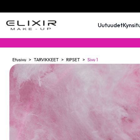
Uutuudet
Kynsit
Etusivu
TARVIKKEET
RIPSET
Sivu 1