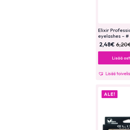
Elixir Professi
eyelashes – #
2,48
€
6,20
Lisää os
Lisää toiveli
ALE!