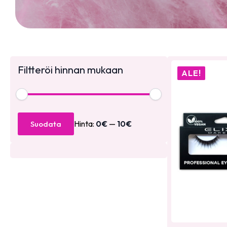
Filtteröi hinnan mukaan
ALE!
Minimihinta
Maksimihinta
Hinta:
0€
—
10€
Suodata