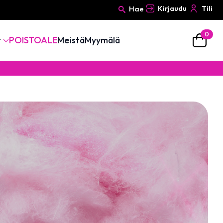
Hae
Kirjaudu
Tili
0
Search
t
POISTOALE
Meistä
Myymälä
for: