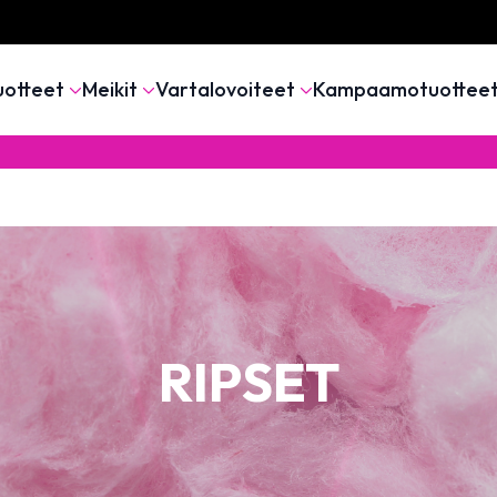
uotteet
Meikit
Vartalovoiteet
Kampaamotuottee
RIPSET