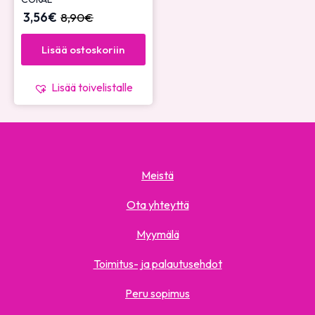
3,56
€
8,90
€
Lisää ostoskoriin
Lisää toivelistalle
Meistä
Ota yhteyttä
Myymälä
Toimitus- ja palautusehdot
Peru sopimus