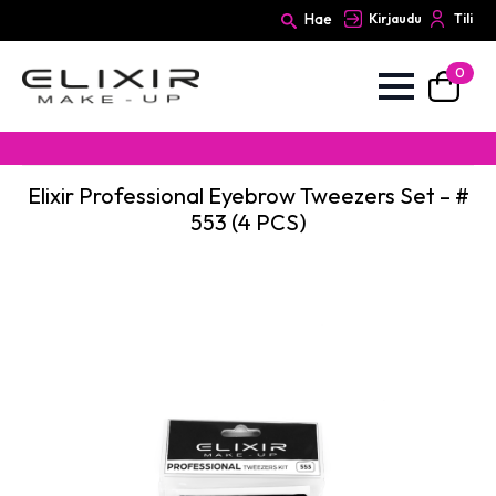
Hae
Kirjaudu
Tili
0
Search
for:
Elixir Professional Eyebrow Tweezers Set – #
553 (4 PCS)