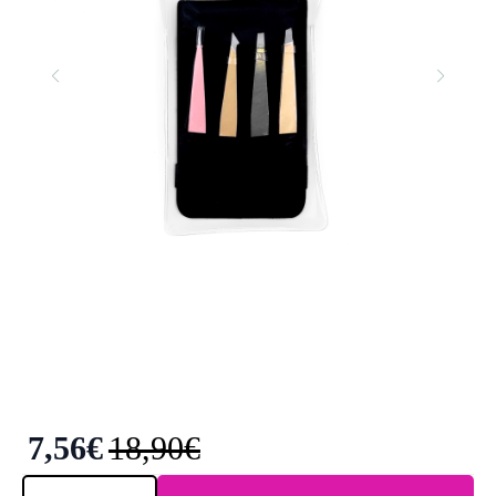
7,56
€
18,90
€
Elixir