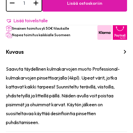
Professional
Lisää ostoskoriin
Eyebrow
Tweezers
Set
-
Lisää toivelistalle
#
Ilmainen toimitus yli 50€ tilauksille
553
(4
Nopea toimitus kaikkialle Suomeen
PCS)
määrä
Kuvaus
Saavuta täydellinen kulmakarvojen muoto Professional-
kulmakarvojen pinsettisarjalla (4kpl). Upeat värit, jotka
kattavat kaikki tarpeesi! Suunniteltu terävillä, viistoilla,
yhdistetyillä ja litteillä päillä. Näiden avulla voit poistaa
pisimmät ja ohuimmat karvat. Käytön jälkeen on
suositeltavaa käyttää desinfiointia pinsettien
puhdistamiseen.