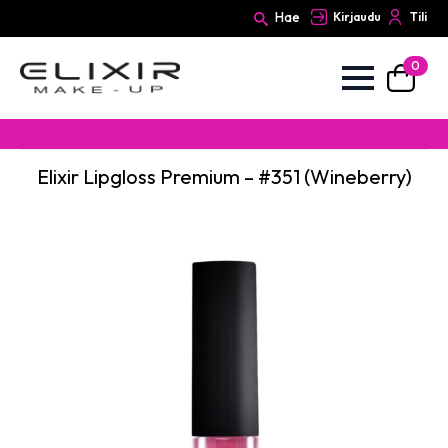
Hae
Kirjaudu
Tili
0
Search
for:
Elixir Lipgloss Premium – #351 (Wineberry)