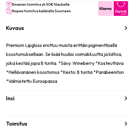
Ilmainen toimitus yli 50€ tilauksille
Nopea toimitus kaikkialle Suomeen
Kuvaus
Premium Lipgloss erottuu muista erittäin pigmenttisellä
koostumuksellaan. Se lisää huuliisi voimakkuutta ja kiiltoa,
joka kestää jopa 8 tuntia. *Sävy: Wineberry *Kosteuttava
*Hellävarainen koostumus *Kesto: 8 tuntia *Parabeeniton
*Valmistettu Euroopassa
Inci
Toimitus