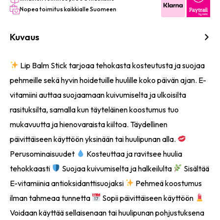
Nopea toimitus kaikkialle Suomeen
Kuvaus
Lip Balm Stick tarjoaa tehokasta kosteutusta ja suojaa
pehmeille sekä hyvin hoidetuille huulille koko päivän ajan. E-
vitamiini auttaa suojaamaan kuivumiselta ja ulkoisilta
rasituksilta, samalla kun täyteläinen koostumus tuo
mukavuutta ja hienovaraista kiiltoa. Täydellinen
päivittäiseen käyttöön yksinään tai huulipunan alla.
Perusominaisuudet
Kosteuttaa ja ravitsee huulia
tehokkaasti
Suojaa kuivumiselta ja halkeilulta
Sisältää
E-vitamiinia antioksidanttisuojaksi
Pehmeä koostumus
ilman tahmeaa tunnetta
Sopii päivittäiseen käyttöön
Voidaan käyttää sellaisenaan tai huulipunan pohjustuksena