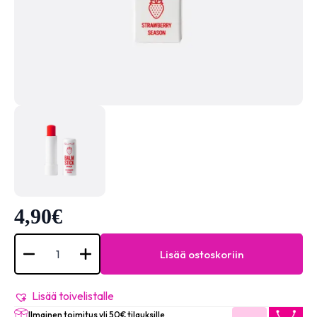
4,90
€
Lip
Balm
Lisää ostoskoriin
Stick
Strawberry
määrä
Lisää toivelistalle
Ilmainen toimitus yli 50€ tilauksille