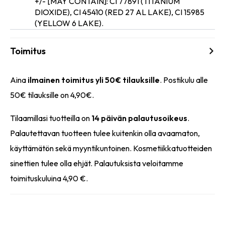
+/- [MAY CONTAIN]: CI 77891 (TITANIUM
DIOXIDE), CI 45410 (RED 27 AL LAKE), CI 15985
(YELLOW 6 LAKE).
Toimitus
Aina
ilmainen toimitus yli 50€ tilauksille
. Postikulu alle
50€ tilauksille on 4,90€.
Tilaamillasi tuotteilla on
14 päivän palautusoikeus
.
Palautettavan tuotteen tulee kuitenkin olla avaamaton,
käyttämätön sekä myyntikuntoinen. Kosmetiikkatuotteiden
sinettien tulee olla ehjät. Palautuksista veloitamme
toimituskuluina 4,90 €.