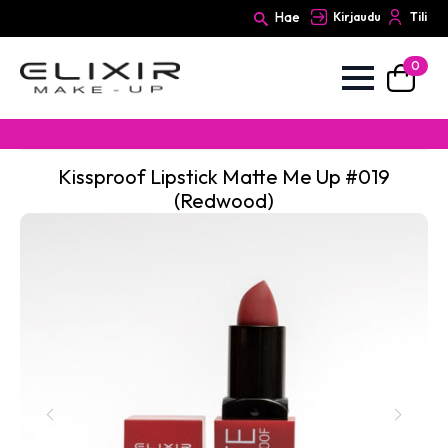
Hae
Kirjaudu
Tili
0
Search
for:
Kissproof Lipstick Matte Me Up #019
(Redwood)