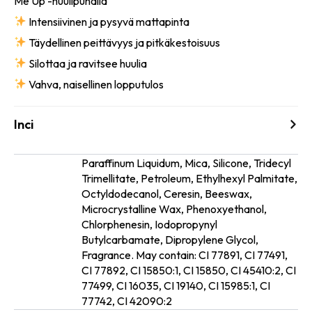
Me
Up
-huulipunalla
Intensiivinen ja pysyvä mattapinta
Täydellinen peittävyys ja pitkäkestoisuus
Silottaa ja ravitsee huulia
Vahva, naisellinen lopputulos
Inci
Paraffinum Liquidum, Mica, Silicone, Tridecyl
Trimellitate, Petroleum, Ethylhexyl Palmitate,
Octyldodecanol, Ceresin, Beeswax,
Microcrystalline Wax, Phenoxyethanol,
Chlorphenesin, Iodopropynyl
Ainesosat
Butylcarbamate, Dipropylene Glycol,
Fragrance. May contain: CI 77891, CI 77491,
CI 77892, CI 15850:1, CI 15850, CI 45410:2, CI
77499, CI 16035, CI 19140, CI 15985:1, CI
77742, CI 42090:2