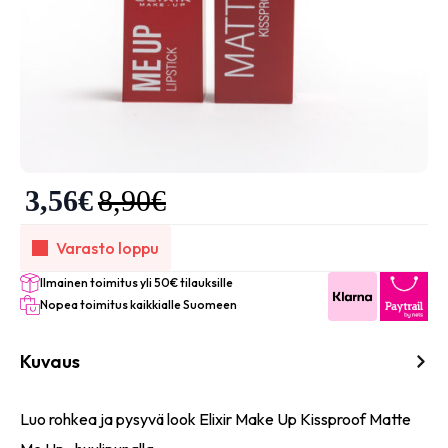
3,56
€
8,90
€
Varasto loppu
Ilmainen toimitus yli 50€ tilauksille
Nopea toimitus kaikkialle Suomeen
Kuvaus
Luo rohkea ja pysyvä look Elixir Make
Up
Kissproof
Matte