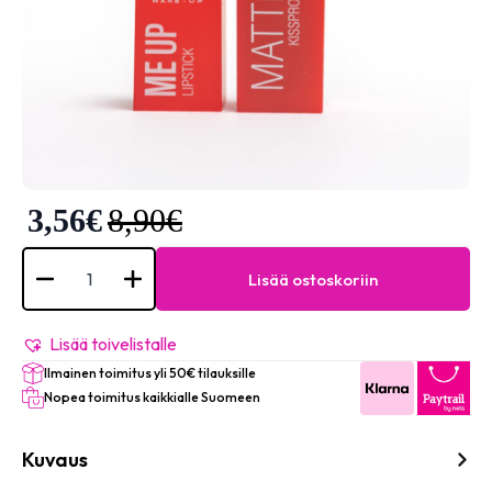
3,56
€
8,90
€
Kissproof
Lipstick
Lisää ostoskoriin
Matte
Me
Up
#002
Lisää toivelistalle
(Coral
Ilmainen toimitus yli 50€ tilauksille
pink)
määrä
Nopea toimitus kaikkialle Suomeen
Kuvaus