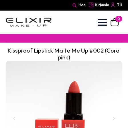
Hae
Kirjaudu
Tili
0
Search
for:
Kissproof Lipstick Matte Me Up #002 (Coral
pink)