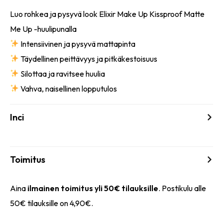
Luo rohkea ja pysyvä look Elixir Make
Up
Kissproof
Matte
Me
Up
-huulipunalla
Intensiivinen ja pysyvä mattapinta
Täydellinen peittävyys ja pitkäkestoisuus
Silottaa ja ravitsee huulia
Vahva, naisellinen lopputulos
Inci
Toimitus
Aina
ilmainen toimitus yli 50€ tilauksille
. Postikulu alle
50€ tilauksille on 4,90€.