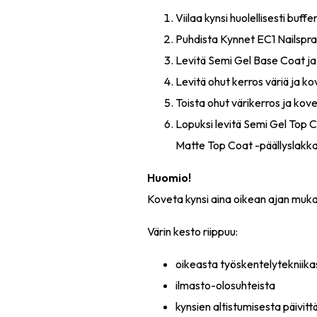
Viilaa kynsi huolellisesti buffer-
Puhdista Kynnet EC1 Nailspra
Levitä Semi Gel Base Coat ja
Levitä ohut kerros väriä ja ko
Toista ohut värikerros ja kove
Lopuksi levitä Semi Gel Top 
Matte Top Coat -päällyslakka
Huomio!
Koveta kynsi aina oikean ajan mukaa
Värin kesto riippuu:
oikeasta työskentelytekniika
ilmasto-olosuhteista
kynsien altistumisesta päivittä