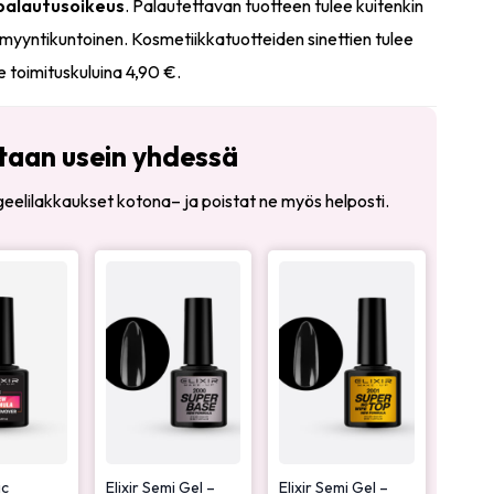
 palautusoikeus
. Palautettavan tuotteen tulee kuitenkin
myyntikuntoinen. Kosmetiikkatuotteiden sinettien tulee
e toimituskuluina 4,90 €.
taan usein yhdessä
t geelilakkaukset kotona– ja poistat ne myös helposti.
ic
Elixir Semi Gel –
Elixir Semi Gel –