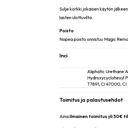
Sulje korkki jokaisen käytön jälkee
lasten ulottuvilta.
Poisto
Nopea poisto onnistuu Magic Remove
Inci
Aliphatic Urethane 
Ainesosat
Hydroxycyclohexyl Phe
77891, CI 47000, CI 
Toimitus ja palautusehdot
Aina
ilmainen toimitus yli 50€ ti