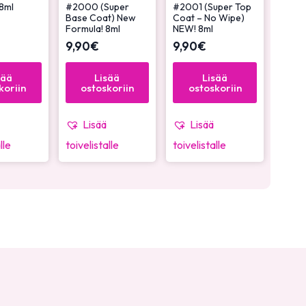
8ml
#2000 (Super
#2001 (Super Top
Base Coat) New
Coat – No Wipe)
Formula! 8ml
NEW! 8ml
9,90
€
9,90
€
sää
Lisää
Lisää
koriin
ostoskoriin
ostoskoriin
Lisää
Lisää
lle
toivelistalle
toivelistalle