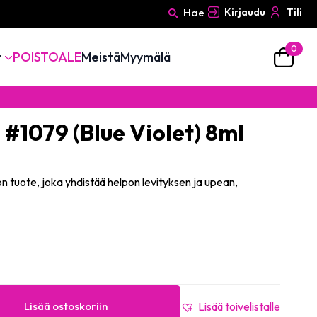
Hae
Kirjaudu
Tili
0
Search
t
POISTOALE
Meistä
Myymälä
for:
– #1079 (Blue Violet) 8ml
on tuote, joka yhdistää helpon levityksen ja upean,
Lisää ostoskoriin
Lisää toivelistalle