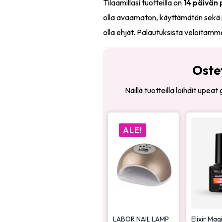
Tilaamillasi tuotteilla on
14 päivän
olla avaamaton, käyttämätön sekä 
olla ehjät. Palautuksista veloitamm
Oste
Näillä tuotteilla loihdit upea
ALE!
LABOR NAIL LAMP
Elixir Mag