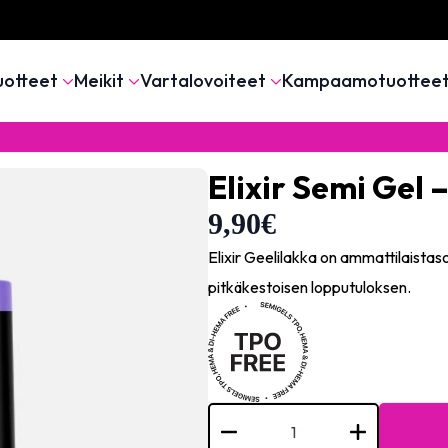
uotteet
Meikit
Vartalovoiteet
Kampaamotuottee
Elixir Semi Gel 
9,90
€
Elixir Geelilakka on ammattilaistas
pitkäkestoisen lopputuloksen.
Elixir
Semi
Gel