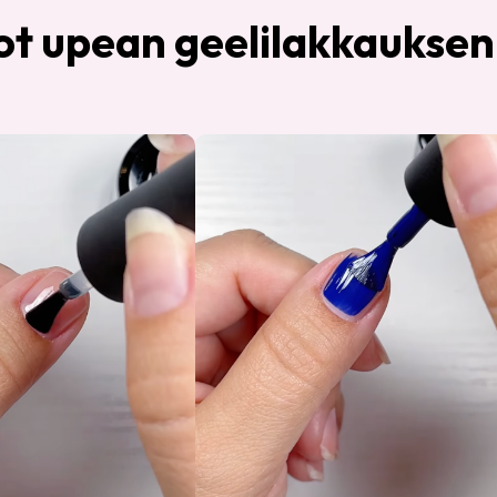
ot upean geelilakkaukse