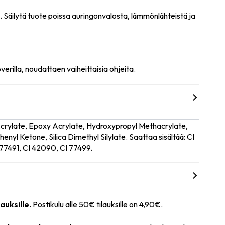
n. Säilytä tuote poissa auringonvalosta, lämmönlähteistä ja
rilla, noudattaen vaiheittaisia ohjeita.
Acrylate, Epoxy Acrylate, Hydroxypropyl Methacrylate,
nyl Ketone, Silica Dimethyl Silylate. Saattaa sisältää: CI
77491, CI 42090, CI 77499.
lauksille
. Postikulu alle 50€ tilauksille on 4,90€.