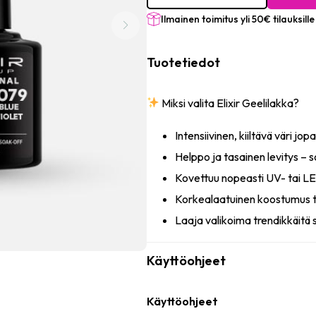
-
#1079
Ilmainen toimitus yli 50€ tilauksille
(Blue
Violet)
8ml
Tuotetiedot
määrä
Miksi valita Elixir Geelilakka?
Intensiivinen, kiiltävä väri jopa
Helppo ja tasainen levitys – so
Kovettuu nopeasti UV- tai 
Korkealaatuinen koostumus t
Laaja valikoima trendikkäitä 
Käyttöohjeet
Käyttöohjeet