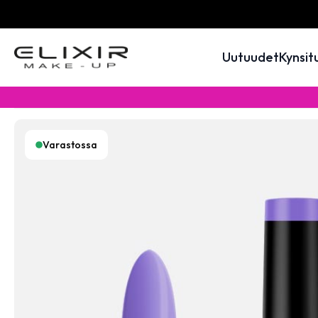
Uutuudet
Kynsit
Varastossa