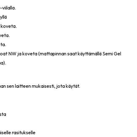
viilalla.
yllä
 koveta.
veta.
ta.
Coat NW ja koveta (mattapinnan saat käyttämällä Semi Gel
a).
n sen laitteen mukaisesti, jota käytät.
sta
iselle rasitukselle