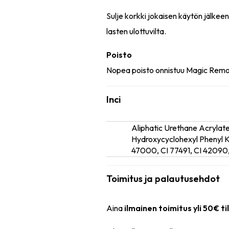
Sulje korkki jokaisen käytön jälkee
lasten ulottuvilta.
Poisto
Nopea poisto onnistuu Magic Remove
Inci
Aliphatic Urethane Acrylat
inci
Hydroxycyclohexyl Phenyl Ke
47000, CI 77491, CI 42090,
Toimitus ja palautusehdot
Aina
ilmainen toimitus yli 50€ ti