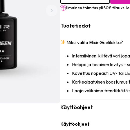
Hyper
Green
Ilmainen toimitus yli 50€ tilauksille
määrä
Tuotetiedot
Miksi valita Elixir Geelilakka?
Intensiivinen, kiiltävä väri jopa
Helppo ja tasainen levitys – so
Kovettuu nopeasti UV- tai 
Korkealaatuinen koostumus t
Laaja valikoima trendikkäitä 
Käyttöohjeet
Käyttöohjeet