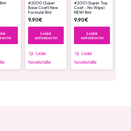
8ml
#2000 (Super
#2001 (Super Top
Base Coat) New
Coat – No Wipe)
Formula! 8ml
NEW! 8ml
9,90
€
9,90
€
sää
Lisää
Lisää
koriin
ostoskoriin
ostoskoriin
Lisää
Lisää
lle
toivelistalle
toivelistalle