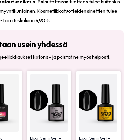
 palautusoikeus
. Palautettavan tuotteen tulee kuitenkin
myyntikuntoinen. Kosmetiikkatuotteiden sinettien tulee
e toimituskuluina 4,90 €.
taan usein yhdessä
t geelilakkaukset kotona– ja poistat ne myös helposti.
ic
Elixir Semi Gel –
Elixir Semi Gel –