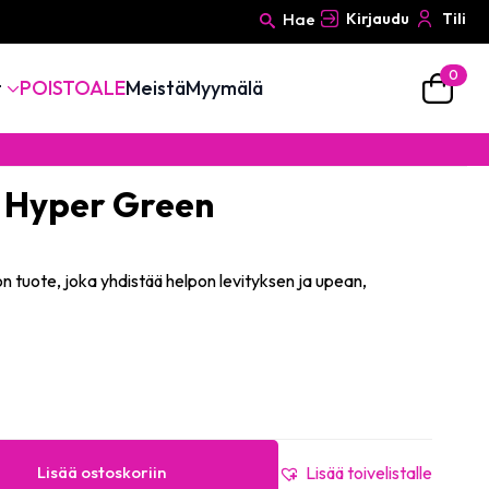
Hae
Kirjaudu
Tili
0
Search
t
POISTOALE
Meistä
Myymälä
for:
4 Hyper Green
on tuote, joka yhdistää helpon levityksen ja upean,
Lisää ostoskoriin
Lisää toivelistalle