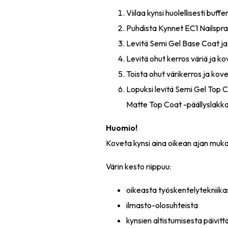
Viilaa kynsi huolellisesti buffer-
Puhdista Kynnet EC1 Nailspra
Levitä Semi Gel Base Coat ja
Levitä ohut kerros väriä ja ko
Toista ohut värikerros ja kove
Lopuksi levitä Semi Gel Top 
Matte Top Coat -päällyslakka
Huomio!
Koveta kynsi aina oikean ajan mukaa
Värin kesto riippuu:
oikeasta työskentelytekniika
ilmasto-olosuhteista
kynsien altistumisesta päivittä