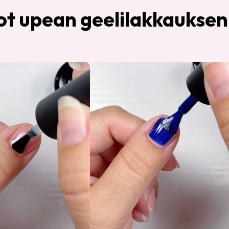
ot upean geelilakkaukse