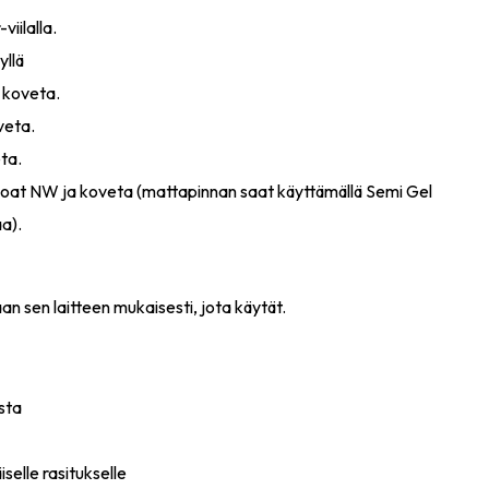
viilalla.
yllä
 koveta.
veta.
ta.
Coat NW ja koveta (mattapinnan saat käyttämällä Semi Gel
a).
n sen laitteen mukaisesti, jota käytät.
sta
iselle rasitukselle