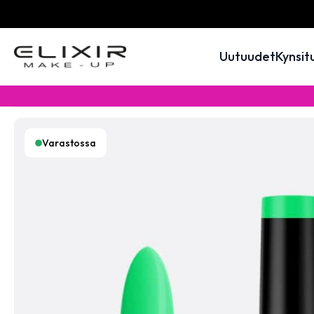
Uutuudet
Kynsit
Varastossa