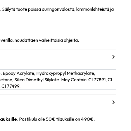
n. Säilytä tuote poissa auringonvalosta, lämmönlähteistä ja
rilla, noudattaen vaiheittaisia ohjeita.
e, Epoxy Acrylate, Hydroxypropyl Methacrylate,
tone, Silica Dimethyl Silylate. May Contain: CI 77891, CI
 CI 77499.
lauksille
. Postikulu alle 50€ tilauksille on 4,90€.