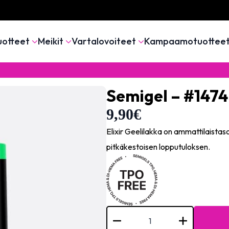
uotteet
Meikit
Vartalovoiteet
Kampaamotuottee
Semigel – #147
9,90
€
Elixir Geelilakka on ammattilaistas
pitkäkestoisen lopputuloksen.
Semigel
-
#1474