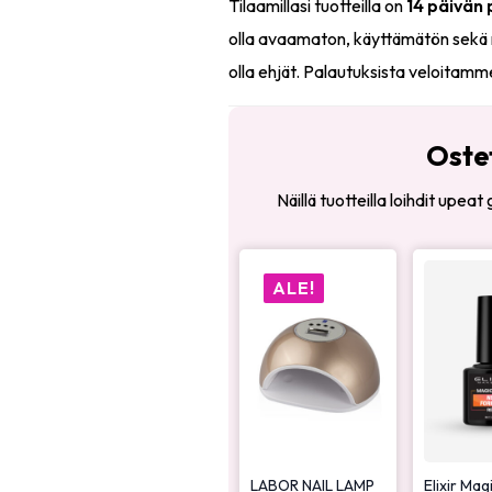
Tilaamillasi tuotteilla on
14 päivän
olla avaamaton, käyttämätön sekä 
olla ehjät. Palautuksista veloitamm
Oste
Näillä tuotteilla loihdit upea
ALE!
LABOR NAIL LAMP
Elixir Mag