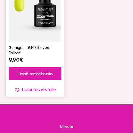
Semigel – #1473 Hyper
Yellow
9,90
€
Lisää ostoskoriin
Lisää toivelistalle
Meistä