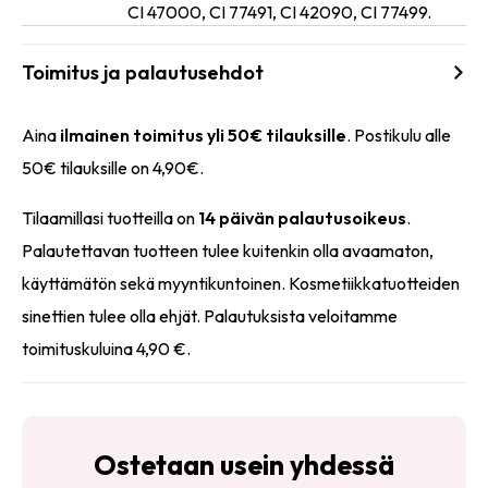
CI 47000, CI 77491, CI 42090, CI 77499.
Toimitus ja palautusehdot
Aina
ilmainen toimitus yli 50€ tilauksille
. Postikulu alle
50€ tilauksille on 4,90€.
Tilaamillasi tuotteilla on
14 päivän palautusoikeus
.
Palautettavan tuotteen tulee kuitenkin olla avaamaton,
käyttämätön sekä myyntikuntoinen. Kosmetiikkatuotteiden
sinettien tulee olla ehjät. Palautuksista veloitamme
toimituskuluina 4,90 €.
Ostetaan usein yhdessä