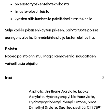
oikeasta työskentelytekniikasta
ilmasto-olosuhteista
kynsien altistumisesta päivittäiselle rasitukselle
Sulje korkki jokaisen käytön jälkeen. Säilytä tuote poissa
auringonvalosta, lämmönlähteistä ja lasten ulottuvilta.
Poisto
Nopea poisto onnistuu Magic Removerilla, noudattaen
vaiheittaisia ohjeita.
Inci
Aliphatic Urethane Acrylate, Epoxy
Acrylate, Hydroxypropyl Methacrylate,
Ainesosat
Hydroxycyclohexyl Phenyl Ketone, Silica
Dimethyl Silylate. Saattaa sisältää: CI 77891,