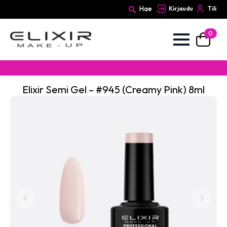
Hae
Kirjaudu
Tili
0
Search
for:
Elixir Semi Gel – #945 (Creamy Pink) 8ml