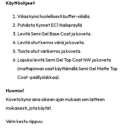
Käyttöohjeet
Viilaa kynsi huolellisesti buffer-viilalla.
Puhdista Kynnet EC1 Nailsprayllä
Levitä Semi Gel Base Coat ja koveta.
Levitä ohut kerros väriä ja koveta.
Toista ohut värikerros ja koveta.
Lopuksi levitä Semi Gel Top Coat NW ja koveta
(mattapinnan saat käyttämällä Semi Gel Matte Top
Coat -päällyslakkaa).
Huomio!
Koveta kynsi aina oikean ajan mukaan sen laitteen
mukaisesti, jota käytät.
Värin kesto riippuu: