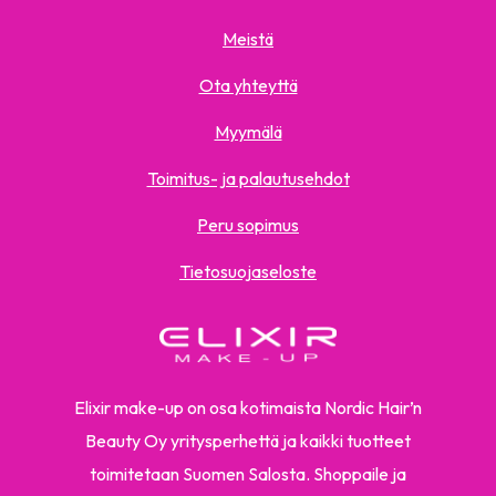
Meistä
Ota yhteyttä
Myymälä
Toimitus- ja palautusehdot
Peru sopimus
Tietosuojaseloste
Elixir make-up on osa kotimaista Nordic Hair’n
Beauty Oy yritysperhettä ja kaikki tuotteet
toimitetaan Suomen Salosta. Shoppaile ja