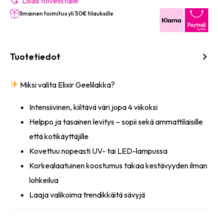
(Pale
Lisää toivelistalle
Pink)
Ilmainen toimitus yli 50€ tilauksille
8ml
määrä
Tuotetiedot
Miksi valita Elixir Geelilakka?
Intensiivinen, kiiltävä väri jopa 4 viikoksi
Helppo ja tasainen levitys – sopii sekä ammattilaisille
että kotikäyttäjille
Kovettuu nopeasti UV- tai LED-lampussa
Korkealaatuinen koostumus takaa kestävyyden ilman
lohkeilua
Laaja valikoima trendikkäitä sävyjä