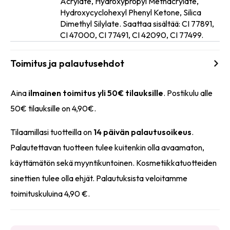
Acrylate, Hydroxypropyl Methacrylate,
Ainesosat
Hydroxycyclohexyl Phenyl Ketone, Silica
Dimethyl Silylate. Saattaa sisältää: CI 77891,
CI 47000, CI 77491, CI 42090, CI 77499.
Toimitus ja palautusehdot
Aina
ilmainen toimitus yli 50€ tilauksille
. Postikulu alle
50€ tilauksille on 4,90€.
Tilaamillasi tuotteilla on
14 päivän palautusoikeus
.
Palautettavan tuotteen tulee kuitenkin olla avaamaton,
käyttämätön sekä myyntikuntoinen. Kosmetiikkatuotteiden
sinettien tulee olla ehjät. Palautuksista veloitamme
toimituskuluina 4,90 €.