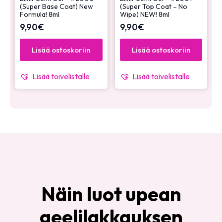
(Super Base Coat) New
(Super Top Coat – No
Formula! 8ml
Wipe) NEW! 8ml
9,90
€
9,90
€
Lisää ostoskoriin
Lisää ostoskoriin
Lisää toivelistalle
Lisää toivelistalle
Näin luot upean
geelilakkauksen