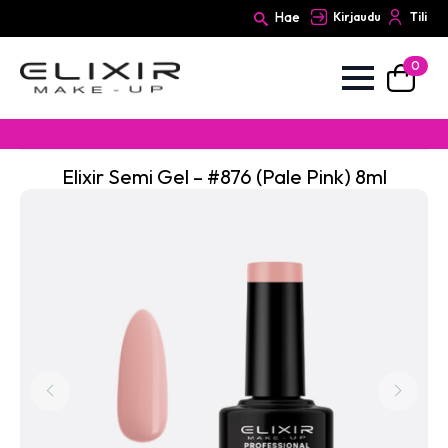
Hae
Kirjaudu
Tili
0
Search
for:
Elixir Semi Gel – #876 (Pale Pink) 8ml