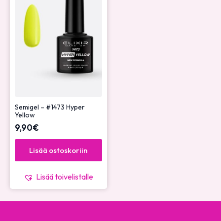
Semigel – #1473 Hyper
Yellow
9,90
€
Lisää ostoskoriin
Lisää toivelistalle