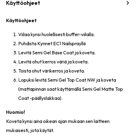
Käyttöohjeet
Käyttöohjeet
Viilaa kynsi huolellisesti buffer-viilalla.
Puhdista Kynnet EC1 Nailsprayllä
Levitä Semi Gel Base Coat ja koveta.
Levitä ohut kerros väriä ja koveta.
Toista ohut värikerros ja koveta.
Lopuksi levitä Semi Gel Top Coat NW ja koveta
(mattapinnan saat käyttämällä Semi Gel Matte Top
Coat -päällyslakkaa).
Huomio!
Koveta kynsi aina oikean ajan mukaan sen laitteen
mukaisesti, jota käytät.