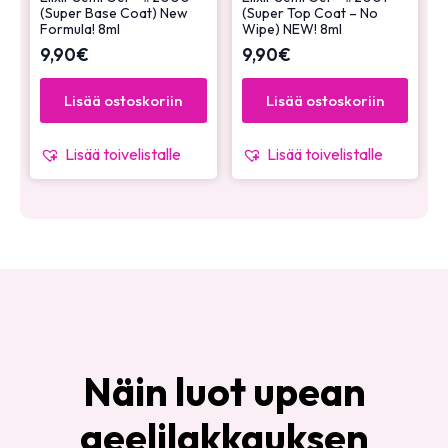
(Super Base Coat) New
(Super Top Coat – No
Formula! 8ml
Wipe) NEW! 8ml
9,90
€
9,90
€
Lisää ostoskoriin
Lisää ostoskoriin
Lisää toivelistalle
Lisää toivelistalle
Näin luot upean
geelilakkauksen