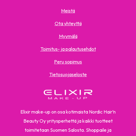
Meistä
Ota yhteyttä
Myymälä
Toimitus- ja palautusehdot
Peru sopimus
Tietosuojaseloste
Elixir make-up on osa kotimaista Nordic Hair’n
Beauty Oy yritysperhettä ja kaikki tuotteet
toimitetaan Suomen Salosta. Shoppaile ja