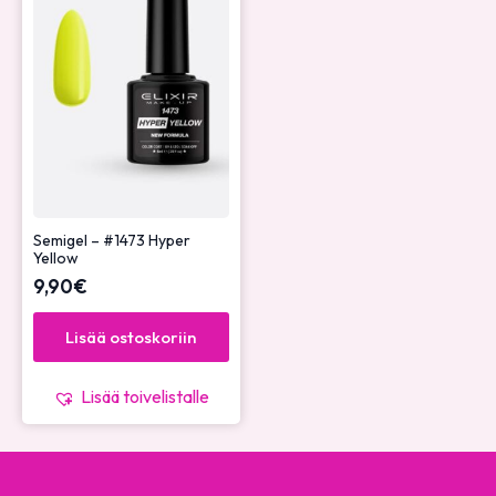
Semigel – #1473 Hyper
Yellow
9,90
€
Lisää ostoskoriin
Lisää toivelistalle