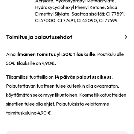
Acrylate, Hydroxypropyl Methacrylate,
Ainesosat
Hydroxycyclohexyl Phenyl Ketone, Silica
Dimethyl Silylate. Saattaa sisältää: CI 77891,
CI 47000, CI 77491, CI 42090, CI 77499.
Toimitus ja palautusehdot
Aina
ilmainen toimitus yli 50€ tilauksille
. Postikulu alle
50€ tilauksille on 4,90€.
Tilaamillasi tuotteilla on
14 päivän palautusoikeus
.
Palautettavan tuotteen tulee kuitenkin olla avaamaton,
käyttämätön sekä myyntikuntoinen. Kosmetiikkatuotteiden
sinettien tulee olla ehjät. Palautuksista veloitamme
toimituskuluina 4,90 €.