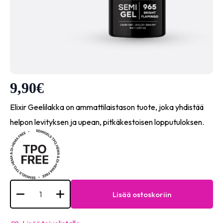
9,90
€
Elixir Geelilakka on ammattilaistason tuote, joka yhdistää
helpon levityksen ja upean, pitkäkestoisen lopputuloksen.
Elixir
Semi
Lisää ostoskoriin
Gel
-
#965