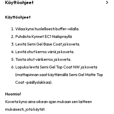
Käyttöohjeet
Käyttöohjeet
Viilaa kynsi huolellisesti buffer-viilalla.
Puhdista Kynnet EC1 Nailsprayllä
Levitä Semi Gel Base Coat ja koveta.
Levitä ohut kerros väriä ja koveta.
Toista ohut värikerros ja koveta.
Lopuksi levitä Semi Gel Top Coat NW ja koveta
(mattapinnan saat käyttämällä Semi Gel Matte Top
Coat -päällyslakkaa).
Huomio!
Koveta kynsi aina oikean ajan mukaan sen laitteen
mukaisesti, jota käytät.