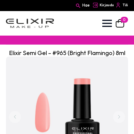
Hae
Kirjaudu
Tili
0
Search
for:
Elixir Semi Gel – #965 (Bright Flamingo) 8ml