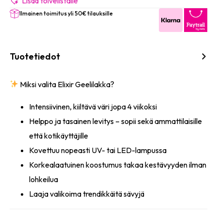
(Bright
Lisää toivelistalle
Flamingo)
Ilmainen toimitus yli 50€ tilauksille
8ml
määrä
Tuotetiedot
Miksi valita Elixir Geelilakka?
Intensiivinen, kiiltävä väri jopa 4 viikoksi
Helppo ja tasainen levitys – sopii sekä ammattilaisille
että kotikäyttäjille
Kovettuu nopeasti UV- tai LED-lampussa
Korkealaatuinen koostumus takaa kestävyyden ilman
lohkeilua
Laaja valikoima trendikkäitä sävyjä