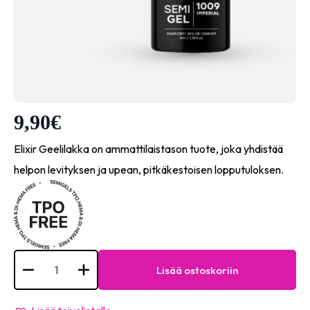
9,90
€
Elixir Geelilakka on ammattilaistason tuote, joka yhdistää
helpon levityksen ja upean, pitkäkestoisen lopputuloksen.
Elixir
Semi
Lisää ostoskoriin
Gel-
#1009
(Imperial)