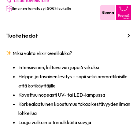
8ml
Lisää toivelistalle
määrä
Ilmainen toimitus yli 50€ tilauksille
Tuotetiedot
Miksi valita Elixir Geelilakka?
Intensiivinen, kiiltävä väri jopa 4 viikoksi
Helppo ja tasainen levitys – sopii sekä ammattilaisille
että kotikäyttäjille
Kovettuu nopeasti UV- tai LED-lampussa
Korkealaatuinen koostumus takaa kestävyyden ilman
lohkeilua
Laaja valikoima trendikkäitä sävyjä