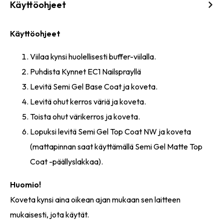
Käyttöohjeet
Käyttöohjeet
Viilaa kynsi huolellisesti buffer-viilalla.
Puhdista Kynnet EC1 Nailsprayllä
Levitä Semi Gel Base Coat ja koveta.
Levitä ohut kerros väriä ja koveta.
Toista ohut värikerros ja koveta.
Lopuksi levitä Semi Gel Top Coat NW ja koveta
(mattapinnan saat käyttämällä Semi Gel Matte Top
Coat -päällyslakkaa).
Huomio!
Koveta kynsi aina oikean ajan mukaan sen laitteen
mukaisesti, jota käytät.