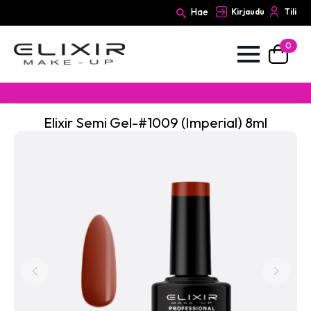
Hae
Kirjaudu
Tili
0
Search
for:
Elixir Semi Gel-#1009 (Imperial) 8ml