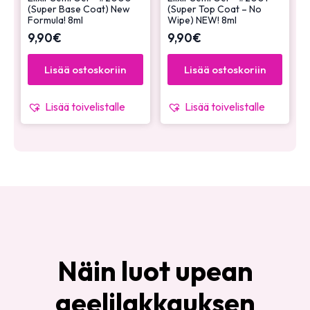
(Super Base Coat) New
(Super Top Coat – No
Formula! 8ml
Wipe) NEW! 8ml
9,90
€
9,90
€
Lisää ostoskoriin
Lisää ostoskoriin
Lisää toivelistalle
Lisää toivelistalle
Näin luot upean
geelilakkauksen