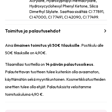
Acrylate, Hydroxypropyl Methacrylate,
Ainesosat
Hydroxycyclohexyl Phenyl Ketone, Silica
Dimethyl Silylate. Saattaa sisältää: CI 77891,
CI 47000, CI 77491, CI 42090, CI 77499.
Toimitus ja palautusehdot
Aina
ilmainen toimitus yli 50€ tilauksille
. Postikulu alle
50€ tilauksille on 4,90€.
Tilaamillasi tuotteilla on
14 päivän palautusoikeus
.
Palautettavan tuotteen tulee kuitenkin olla avaamaton,
käyttämätön sekä myyntikuntoinen. Kosmetiikkatuotteiden
sinettien tulee olla ehjät. Palautuksista veloitamme
toimituskuluina 4,90 €.