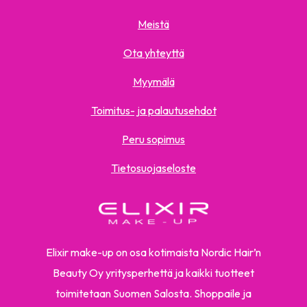
Meistä
Ota yhteyttä
Myymälä
Toimitus- ja palautusehdot
Peru sopimus
Tietosuojaseloste
Elixir make-up on osa kotimaista Nordic Hair’n
Beauty Oy yritysperhettä ja kaikki tuotteet
toimitetaan Suomen Salosta. Shoppaile ja