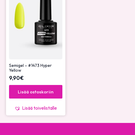
Semigel – #1473 Hyper
Yellow
9,90
€
Lisää ostoskoriin
Lisää toivelistalle