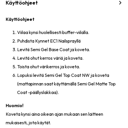
Käyttöohjeet
Käyttöohjeet
Viilaa kynsi huolellisesti buffer-viilalla.
Puhdista Kynnet EC1 Nailsprayllä
Levitä Semi Gel Base Coat ja koveta.
Levitä ohut kerros väriä ja koveta.
Toista ohut värikerros ja koveta.
Lopuksi levitä Semi Gel Top Coat NW ja koveta
(mattapinnan saat käyttämällä Semi Gel Matte Top
Coat -päällyslakkaa).
Huomio!
Koveta kynsi aina oikean ajan mukaan sen laitteen
mukaisesti, jota käytät.