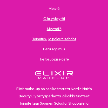
Meistä
Ota yhteyttä
Myymälä
Toimitus- ja palautusehdot
Peru sopimus
Tietosuojaseloste
Elixir make-up on osa kotimaista Nordic Hair’n
Beauty Oy yritysperhettä ja kaikki tuotteet
toimitetaan Suomen Salosta. Shoppaile ja