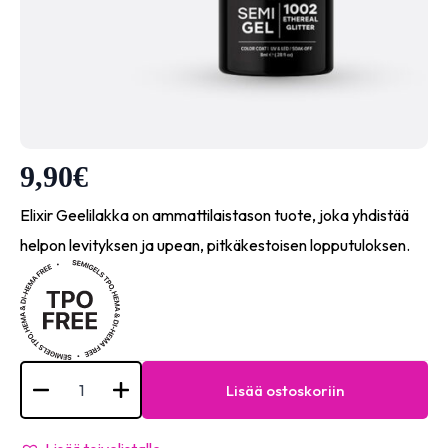
9,90
€
Elixir Geelilakka on ammattilaistason tuote, joka yhdistää
helpon levityksen ja upean, pitkäkestoisen lopputuloksen.
Elixir
Semi
Lisää ostoskoriin
Gel-
#1002
(Ethereal