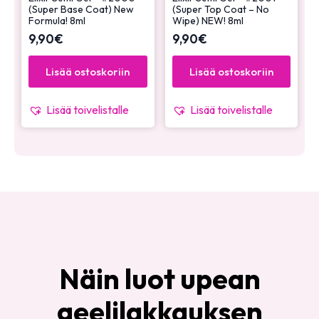
(Super Base Coat) New
(Super Top Coat – No
Formula! 8ml
Wipe) NEW! 8ml
9,90
€
9,90
€
Lisää ostoskoriin
Lisää ostoskoriin
Lisää toivelistalle
Lisää toivelistalle
Näin luot upean
geelilakkauksen