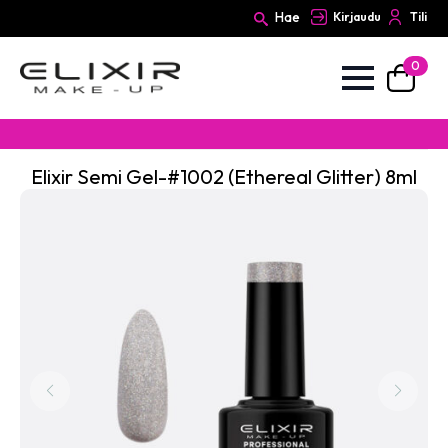
Hae
Kirjaudu
Tili
0
Search
for:
Elixir Semi Gel-#1002 (Ethereal Glitter) 8ml