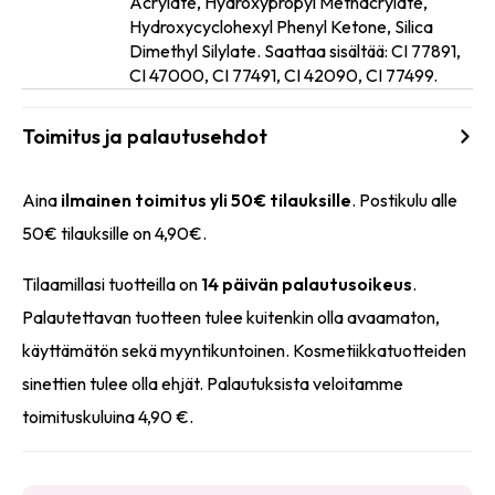
Acrylate, Hydroxypropyl Methacrylate,
Ainesosat
Hydroxycyclohexyl Phenyl Ketone, Silica
Dimethyl Silylate. Saattaa sisältää: CI 77891,
CI 47000, CI 77491, CI 42090, CI 77499.
Toimitus ja palautusehdot
Aina
ilmainen toimitus yli 50€ tilauksille
. Postikulu alle
50€ tilauksille on 4,90€.
Tilaamillasi tuotteilla on
14 päivän palautusoikeus
.
Palautettavan tuotteen tulee kuitenkin olla avaamaton,
käyttämätön sekä myyntikuntoinen. Kosmetiikkatuotteiden
sinettien tulee olla ehjät. Palautuksista veloitamme
toimituskuluina 4,90 €.