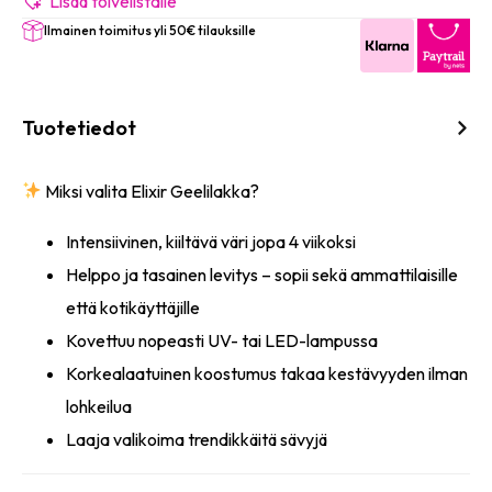
Glitter)
Lisää toivelistalle
8ml
Ilmainen toimitus yli 50€ tilauksille
määrä
Tuotetiedot
Miksi valita Elixir Geelilakka?
Intensiivinen, kiiltävä väri jopa 4 viikoksi
Helppo ja tasainen levitys – sopii sekä ammattilaisille
että kotikäyttäjille
Kovettuu nopeasti UV- tai LED-lampussa
Korkealaatuinen koostumus takaa kestävyyden ilman
lohkeilua
Laaja valikoima trendikkäitä sävyjä