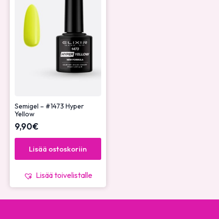
Semigel – #1473 Hyper
Yellow
9,90
€
Lisää ostoskoriin
Lisää toivelistalle