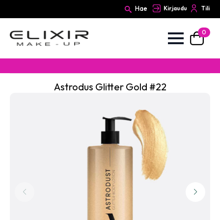
Hae
Kirjaudu
Tili
0
Search
for:
Astrodus Glitter Gold #22