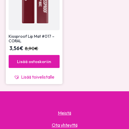
Kissproof Lip Mat #017 –
CORAL
3,56
€
8,90
€
Lisää ostoskoriin
Lisää toivelistalle
Meistä
Ota yhteyttä