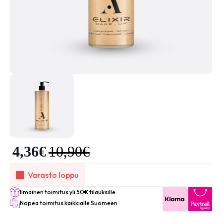
4,36
€
10,90
€
Varasto loppu
Ilmainen toimitus yli 50€ tilauksille
Nopea toimitus kaikkialle Suomeen