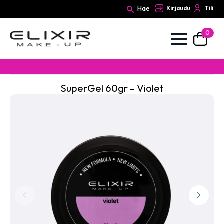
Hae
Kirjaudu
Tili
0
Search
for:
SuperGel 60gr – Violet