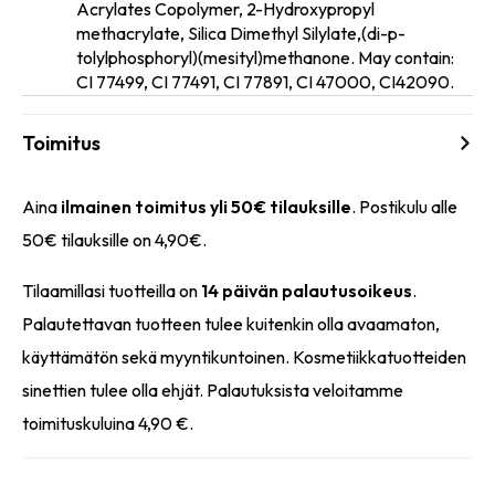
Acrylates Copolymer, 2-Hydroxypropyl
methacrylate, Silica Dimethyl Silylate,(di-p-
inci
tolylphosphoryl)(mesityl)methanone. May contain:
CI 77499, CI 77491, CI 77891, CI 47000, CI42090.
Toimitus
Aina
ilmainen toimitus yli 50€ tilauksille
. Postikulu alle
50€ tilauksille on 4,90€.
Tilaamillasi tuotteilla on
14 päivän palautusoikeus
.
Palautettavan tuotteen tulee kuitenkin olla avaamaton,
käyttämätön sekä myyntikuntoinen. Kosmetiikkatuotteiden
sinettien tulee olla ehjät. Palautuksista veloitamme
toimituskuluina 4,90 €.