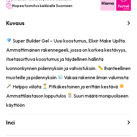
Nopea toimitus kaikkialle Suomeen
Kuvaus
Super Builder Gel – Uusi koostumus, Elixir Make Upilta
Ammattimainen rakennegeeli, jossa on korkea kestävyys,
itsetasoittuva koostumus ja täydellinen hallinta
luonnonkynnen pidennyksiin ja vahvistuksiin.
Ihanteellinen
muoteille ja pidennyksiin
Vakaa rakenne ilman valumista
Helppo viilata
Pitkäkestoinen ja erittäin kestävä
Ammattilaistason lopputulos
Suuri määrä monipuoliseen
käyttöön
Inci