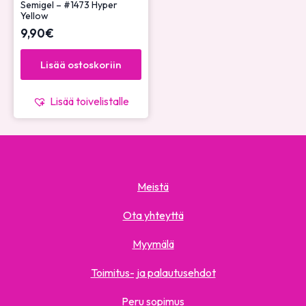
Semigel – #1473 Hyper
Yellow
9,90
€
Lisää ostoskoriin
Lisää toivelistalle
Meistä
Ota yhteyttä
Myymälä
Toimitus- ja palautusehdot
Peru sopimus