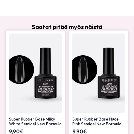
Saatat pitää myös näistä
Super Rubber Base Milky
Super Rubber Base Nude
White Semigel New Formula
Pink Semigel New Formula
9,90
€
9,90
€