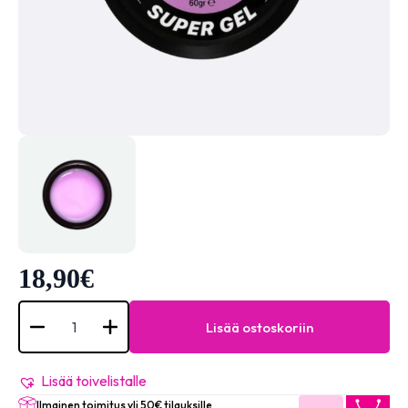
18,90
€
SuperGel
60gr
Lisää ostoskoriin
-
Violet
määrä
Lisää toivelistalle
Ilmainen toimitus yli 50€ tilauksille