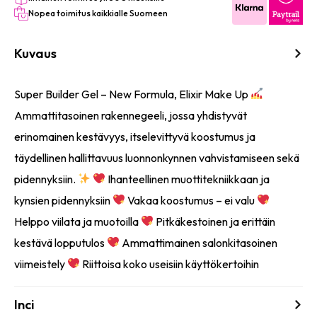
Nopea toimitus kaikkialle Suomeen
Kuvaus
Super Builder Gel – New Formula, Elixir Make Up
Ammattitasoinen rakennegeeli, jossa yhdistyvät
erinomainen kestävyys, itselevittyvä koostumus ja
täydellinen hallittavuus luonnonkynnen vahvistamiseen sekä
pidennyksiin.
Ihanteellinen muottitekniikkaan ja
kynsien pidennyksiin
Vakaa koostumus – ei valu
Helppo viilata ja muotoilla
Pitkäkestoinen ja erittäin
kestävä lopputulos
Ammattimainen salonkitasoinen
viimeistely
Riittoisa koko useisiin käyttökertoihin
Inci