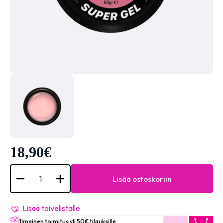
18,90
€
SuperGel
60gr
Lisää ostoskoriin
-
Baby
Pink
määrä
Lisää toivelistalle
Ilmainen toimitus yli 50€ tilauksille