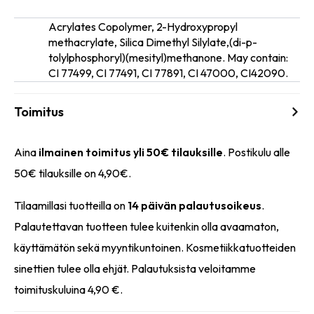
Acrylates Copolymer, 2-Hydroxypropyl
methacrylate, Silica Dimethyl Silylate,(di-p-
inci
tolylphosphoryl)(mesityl)methanone. May contain:
CI 77499, CI 77491, CI 77891, CI 47000, CI42090.
Toimitus
Aina
ilmainen toimitus yli 50€ tilauksille
. Postikulu alle
50€ tilauksille on 4,90€.
Tilaamillasi tuotteilla on
14 päivän palautusoikeus
.
Palautettavan tuotteen tulee kuitenkin olla avaamaton,
käyttämätön sekä myyntikuntoinen. Kosmetiikkatuotteiden
sinettien tulee olla ehjät. Palautuksista veloitamme
toimituskuluina 4,90 €.