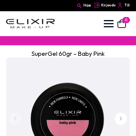
Hae
Kirjaudu
Tili
0
Search
for:
SuperGel 60gr – Baby Pink