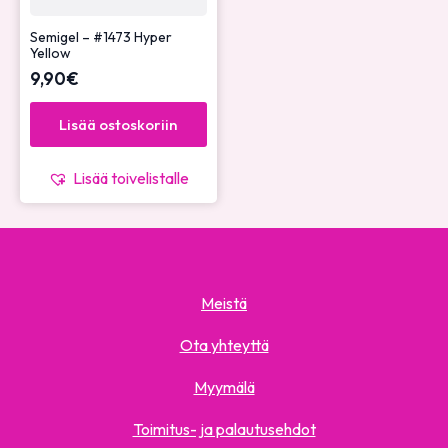
Semigel – #1473 Hyper
Yellow
9,90
€
Lisää ostoskoriin
Lisää toivelistalle
Meistä
Ota yhteyttä
Myymälä
Toimitus- ja palautusehdot