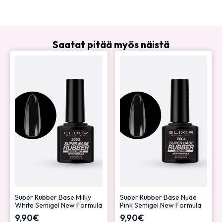
Saatat pitää myös näistä
Super Rubber Base Milky
Super Rubber Base Nude
White Semigel New Formula
Pink Semigel New Formula
9,90
€
9,90
€