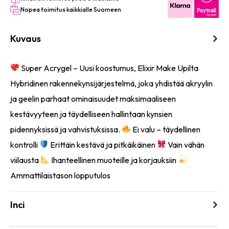
Nopea toimitus kaikkialle Suomeen
Kuvaus
Super Acrygel – Uusi koostumus, Elixir Make Upilta
Hybridinen rakennekynsijärjestelmä, joka yhdistää akryylin
ja geelin parhaat ominaisuudet maksimaaliseen
kestävyyteen ja täydelliseen hallintaan kynsien
pidennyksissä ja vahvistuksissa.
Ei valu – täydellinen
kontrolli
Erittäin kestävä ja pitkäikäinen
Vain vähän
viilausta
Ihanteellinen muoteille ja korjauksiin
Ammattilaistason lopputulos
Inci