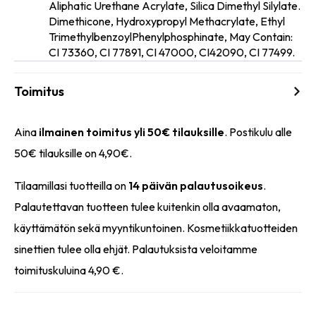
Aliphatic Urethane Acrylate, Silica Dimethyl Silylate.
Dimethicone, Hydroxypropyl Methacrylate, Ethyl
inci
TrimethylbenzoylPhenylphosphinate, May Contain:
CI 73360, CI 77891, CI 47000, CI42090, CI 77499.
Toimitus
Aina
ilmainen toimitus yli 50€ tilauksille
. Postikulu alle
50€ tilauksille on 4,90€.
Tilaamillasi tuotteilla on
14 päivän palautusoikeus
.
Palautettavan tuotteen tulee kuitenkin olla avaamaton,
käyttämätön sekä myyntikuntoinen. Kosmetiikkatuotteiden
sinettien tulee olla ehjät. Palautuksista veloitamme
toimituskuluina 4,90 €.