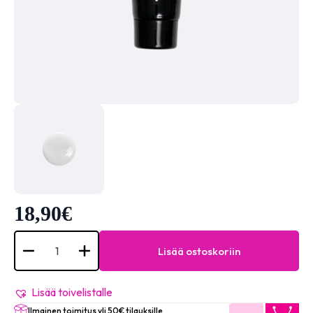
18,90
€
Super
Acrygel
Lisää ostoskoriin
60gr
-
Milky
White
Lisää toivelistalle
määrä
Ilmainen toimitus yli 50€ tilauksille