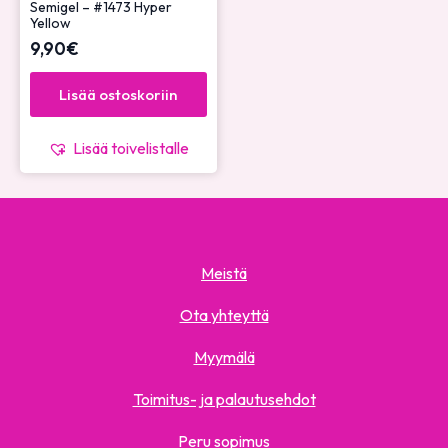
Semigel – #1473 Hyper
Yellow
9,90
€
Lisää ostoskoriin
Lisää toivelistalle
Meistä
Ota yhteyttä
Myymälä
Toimitus- ja palautusehdot
Peru sopimus