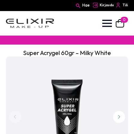
Hae
Kirjaudu
Tili
0
Search
for:
Super Acrygel 60gr – Milky White