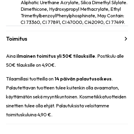
Aliphatic Urethane Acrylate, Silica Dimethyl Silylate.
Dimethicone, Hydroxypropyl Methacrylate, Ethyl
inci
TrimethylbenzoylPhenylphosphinate, May Contain:
CI 73360, CI 77891, CI 47000, CI42090, CI 77499.
Toimitus
Aina
ilmainen toimitus yli 50€ tilauksille
. Postikulu alle
50€ tilauksille on 4,90€.
Tilaamillasi tuotteilla on
14 päivän palautusoikeus
.
Palautettavan tuotteen tulee kuitenkin olla avaamaton,
käyttämätön sekä myyntikuntoinen. Kosmetiikkatuotteiden
sinettien tulee olla ehjät. Palautuksista veloitamme
toimituskuluina 4,90 €.