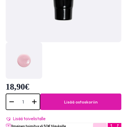
18,90
€
Super
Acrygel
Lisää ostoskoriin
60gr
-
Baby
Pink
Lisää toivelistalle
määrä
Ilmainen toimitus yli 50€ tilauksille