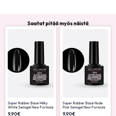
Saatat pitää myös näistä
Super Rubber Base Milky
Super Rubber Base Nude
White Semigel New Formula
Pink Semigel New Formula
9,90
€
9,90
€