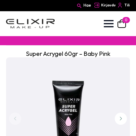
Hae
Kirjaudu
Tili
0
Search
for:
Super Acrygel 60gr – Baby Pink