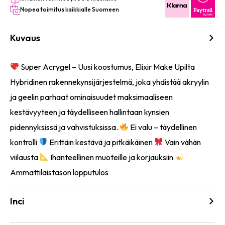
Nopea toimitus kaikkialle Suomeen
Kuvaus
Super Acrygel – Uusi koostumus, Elixir Make Upilta
Hybridinen rakennekynsijärjestelmä, joka yhdistää akryylin
ja geelin parhaat ominaisuudet maksimaaliseen
kestävyyteen ja täydelliseen hallintaan kynsien
pidennyksissä ja vahvistuksissa.
Ei valu – täydellinen
kontrolli
Erittäin kestävä ja pitkäikäinen
Vain vähän
viilausta
Ihanteellinen muoteille ja korjauksiin
Ammattilaistason lopputulos
Inci