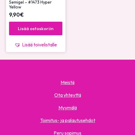
Semigel – #1473 Hyper
Yellow
9,90
€
Lisää ostoskoriin
Lisää toivelistalle
Meistä
Ota yhteyttä
Myymälä
Toimitus- ja palautusehdot
Peru sopimus