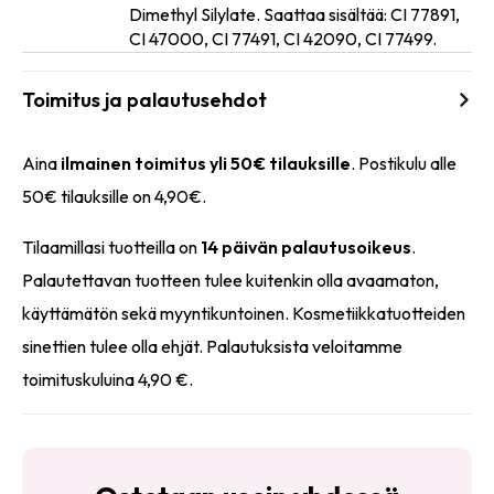
Dimethyl Silylate. Saattaa sisältää: CI 77891,
CI 47000, CI 77491, CI 42090, CI 77499.
Toimitus ja palautusehdot
Aina
ilmainen toimitus yli 50€ tilauksille
. Postikulu alle
50€ tilauksille on 4,90€.
Tilaamillasi tuotteilla on
14 päivän palautusoikeus
.
Palautettavan tuotteen tulee kuitenkin olla avaamaton,
käyttämätön sekä myyntikuntoinen. Kosmetiikkatuotteiden
sinettien tulee olla ehjät. Palautuksista veloitamme
toimituskuluina 4,90 €.