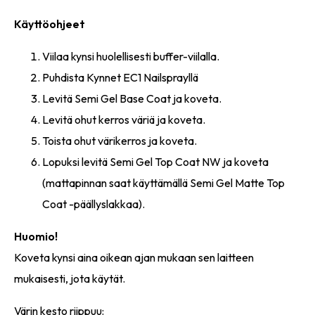
Käyttöohjeet
Viilaa kynsi huolellisesti buffer-viilalla.
Puhdista Kynnet EC1 Nailsprayllä
Levitä Semi Gel Base Coat ja koveta.
Levitä ohut kerros väriä ja koveta.
Toista ohut värikerros ja koveta.
Lopuksi levitä Semi Gel Top Coat NW ja koveta
(mattapinnan saat käyttämällä Semi Gel Matte Top
Coat -päällyslakkaa).
Huomio!
Koveta kynsi aina oikean ajan mukaan sen laitteen
mukaisesti, jota käytät.
Värin kesto riippuu: