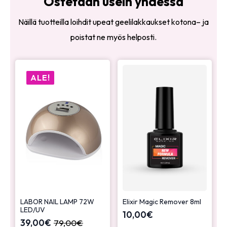
Ostetaan usein yhdessä
Näillä tuotteilla loihdit upeat geelilakkaukset kotona– ja
poistat ne myös helposti.
ALE!
LABOR NAIL LAMP 72W
Elixir Magic Remover 8ml
LED/UV
10,00
€
39,00
€
79,00
€