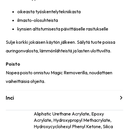
oikeasta työskentelytekniikasta
ilmasto-olosuhteista
kynsien altistumisesta päivittäiselle rasitukselle
Sulje korkki jokaisen käytön jälkeen. Säilytä tuote poissa
auringonvalosta, lämmönlähteistä ja lasten ulottuvilta.
Poisto
Nopea poisto onnistuu Magic Removerilla, noudattaen
vaiheittaisia ohjeita.
Inci
Aliphatic Urethane Acrylate, Epoxy
Acrylate, Hydroxypropyl Methacrylate,
Ainesosat
Hydroxycyclohexyl Phenyl Ketone, Silica