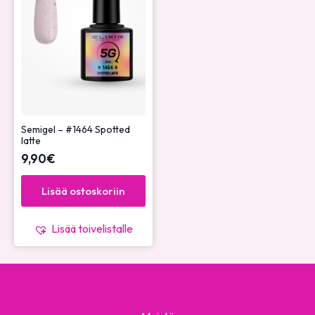
Semigel – #1464 Spotted
latte
9,90
€
Lisää ostoskoriin
Lisää toivelistalle