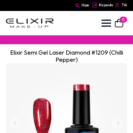
Hae
Kirjaudu
Tili
0
Search
for:
Elixir Semi Gel Laser Diamond #1209 (Chilli
Pepper)