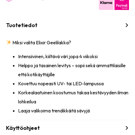
Tuotetiedot
Miksi valita Elixir Geelilakka?
Intensiivinen, kiiltävä väri jopa 4 viikoksi
Helppo ja tasainen levitys – sopii sekä ammattilaisille
että kotikäyttäjille
Kovettuu nopeasti UV- tai LED-lampussa
Korkealaatuinen koostumus takaa kestävyyden ilman
lohkeilua
Laaja valikoima trendikkäitä sävyjä
Käyttöohjeet