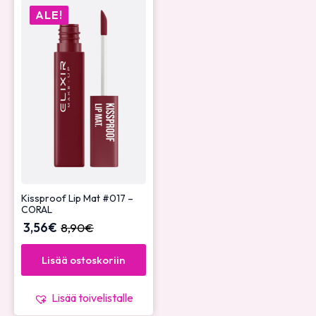
ALE!
Kissproof Lip Mat #017 –
CORAL
3,56
€
8,90
€
Lisää ostoskoriin
Lisää toivelistalle