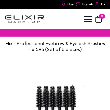
Hae
Kirjaudu
Tili
0
Search
for:
Elixir Professional Eyebrow & Eyelash Brushes
– # 595 (Set of 6 pieces)