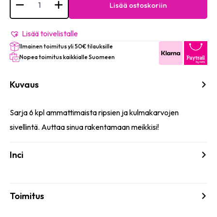
Professional
Lisää ostoskoriin
Eyebrow
&
Eyelash
Brushes
Lisää toivelistalle
-
Ilmainen toimitus yli 50€ tilauksille
#
595
Nopea toimitus kaikkialle Suomeen
(Set
of
6
Kuvaus
pieces)
määrä
Sarja 6 kpl ammattimaista ripsien ja kulmakarvojen
sivellintä. Auttaa sinua rakentamaan meikkisi!
Inci
Toimitus