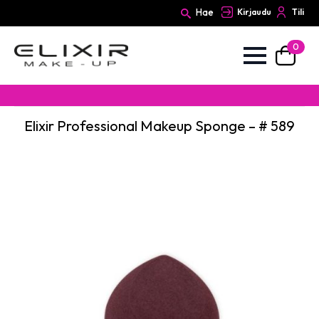
Hae
Kirjaudu
Tili
0
Search
for:
Elixir Professional Makeup Sponge – # 589