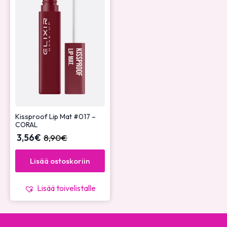
Kissproof Lip Mat #017 –
CORAL
3,56
€
8,90
€
Lisää ostoskoriin
Lisää toivelistalle