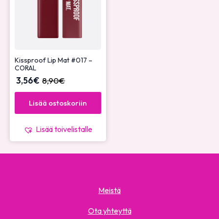
Kissproof Lip Mat #017 –
CORAL
3,56
€
8,90
€
Lisää ostoskoriin
Lisää toivelistalle
Meistä
Ota yhteyttä