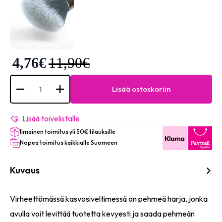
4,76
€
11,90
€
Elixir
Flawless
Lisää ostoskoriin
Face
Brush
määrä
Lisää toivelistalle
Ilmainen toimitus yli 50€ tilauksille
Nopea toimitus kaikkialle Suomeen
Kuvaus
Virheettömässä kasvosiveltimessä on pehmeä harja, jonka
avulla voit levittää tuotetta kevyesti ja saada pehmeän