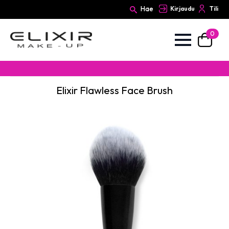
Hae
Kirjaudu
Tili
0
Search
for:
Elixir Flawless Face Brush