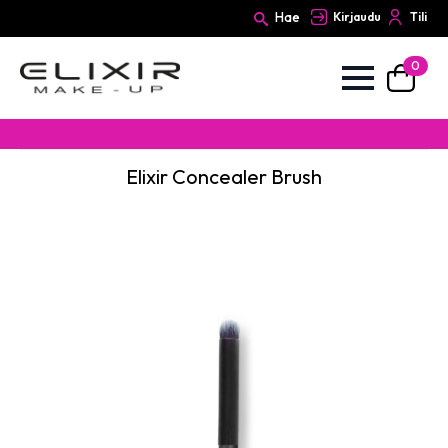
Hae
Kirjaudu
Tili
0
Search
for:
Elixir Concealer Brush