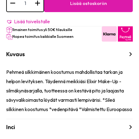
Waterproof
Lisää ostoskoriin
Eye
pencil
#013
(Royal
Lisää toivelistalle
Purple)
Ilmainen toimitus yli 50€ tilauksille
määrä
Nopea toimitus kaikkialle Suomeen
Kuvaus
Pehmeä silkkimäinen koostumus mahdollistaa tarkan ja
helpon levityksen. Täydennä meikkiäsi Elixir Make-Up -
silmäkynäsarjalla, tuotteessa on kestävä pito ja laajasta
sävyvalikoimasta löydät varmasti lempivärisi. *Sileä
silkkinen koostumus *vedenpitävä *Valmistettu Euroopassa
Inci