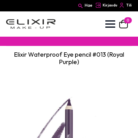
Hae
Kirjaudu
Tili
0
Search
for:
Elixir Waterproof Eye pencil #013 (Royal
Purple)