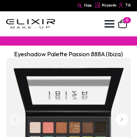
Hae
Kirjaudu
Tili
0
Search
for:
Eyeshadow Palette Passion 888A (Ibiza)