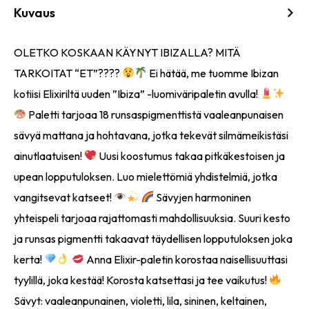
Kuvaus
OLETKO KOSKAAN KÄYNYT IBIZALLA? MITÄ
TARKOITAT “ET”????
Ei hätää, me tuomme Ibizan
kotiisi Elixiriltä uuden ”Ibiza” -luomiväripaletin avulla!
Paletti tarjoaa 18 runsaspigmenttistä vaaleanpunaisen
sävyä mattana ja hohtavana, jotka tekevät silmämeikistäsi
ainutlaatuisen!
Uusi koostumus takaa pitkäkestoisen ja
upean lopputuloksen. Luo mielettömiä yhdistelmiä, jotka
vangitsevat katseet!
Sävyjen harmoninen
yhteispeli tarjoaa rajattomasti mahdollisuuksia. Suuri kesto
ja runsas pigmentti takaavat täydellisen lopputuloksen joka
kerta!
Anna Elixir-paletin korostaa naisellisuuttasi
tyylillä, joka kestää! Korosta katsettasi ja tee vaikutus!
Sävyt: vaaleanpunainen, violetti, lila, sininen, keltainen,