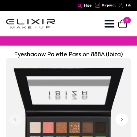
Hae
Kirjaudu
Tili
0
Search
for:
Eyeshadow Palette Passion 888A (Ibiza)