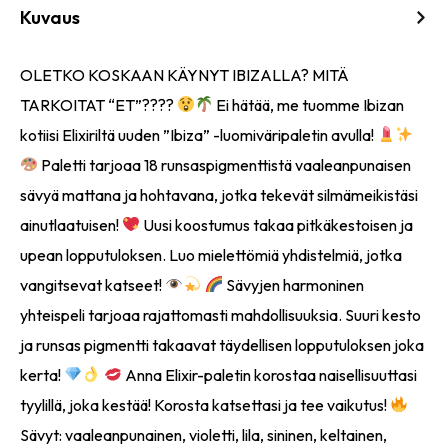
Kuvaus
OLETKO KOSKAAN KÄYNYT IBIZALLA? MITÄ
TARKOITAT “ET”????
Ei hätää, me tuomme Ibizan
kotiisi Elixiriltä uuden ”Ibiza” -luomiväripaletin avulla!
Paletti tarjoaa 18 runsaspigmenttistä vaaleanpunaisen
sävyä mattana ja hohtavana, jotka tekevät silmämeikistäsi
ainutlaatuisen!
Uusi koostumus takaa pitkäkestoisen ja
upean lopputuloksen. Luo mielettömiä yhdistelmiä, jotka
vangitsevat katseet!
Sävyjen harmoninen
yhteispeli tarjoaa rajattomasti mahdollisuuksia. Suuri kesto
ja runsas pigmentti takaavat täydellisen lopputuloksen joka
kerta!
Anna Elixir-paletin korostaa naisellisuuttasi
tyylillä, joka kestää! Korosta katsettasi ja tee vaikutus!
Sävyt: vaaleanpunainen, violetti, lila, sininen, keltainen,