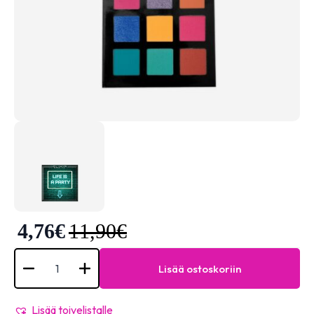
4,76
€
11,90
€
Eyeshadow
Palette
Lisää ostoskoriin
Passion
850L
Life
is
Lisää toivelistalle