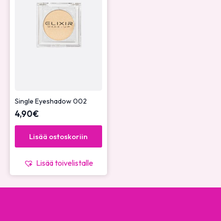
Single Eyeshadow 002
4,90
€
Lisää ostoskoriin
Lisää toivelistalle