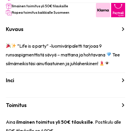
a
Ilmainen toimitus yli 50€ tilauksille
Party
määrä
Nopea toimitus kaikkialle Suomeen
Kuvaus
”Life is a party” -luomiväripaletti tarjoaa 9
runsaspigmenttistä sävyä – mattana ja hohtavana
Tee
silmämeikistäsi ainutlaatuinen ja juhlahenkinen!
Inci
Toimitus
Aina
ilmainen toimitus yli 50€ tilauksille
. Postikulu alle
50€ tilauksille on 4,90€.