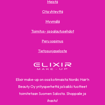
Meistä
Ota yhteyttä
Myymälä
Toimitus- ja palautusehdot
Peru sopimus
Tietosuojaseloste
Elixir make-up on osa kotimaista Nordic Hair’n
Beauty Oy yritysperhettä ja kaikki tuotteet
toimitetaan Suomen Salosta. Shoppaile ja
ihastu!