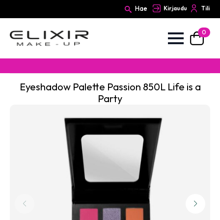
Hae
Kirjaudu
Tili
0
Search
for:
Eyeshadow Palette Passion 850L Life is a
Party