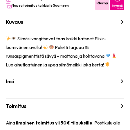
Nopea toimitus kaikkialle Suomeen
Kuvaus
Silmäsi vangitsevat taas kaikki katseet Elixir-
luomivärien avulla!
Paletti tarjoaa 18
runsaspigmenttistä sävyä – mattana ja hohtavana
Luo ainutlaatuinen ja upea silmämeikki joka kerta!
Inci
Toimitus
Aina
ilmainen toimitus yli 50€ tilauksille
. Postikulu alle