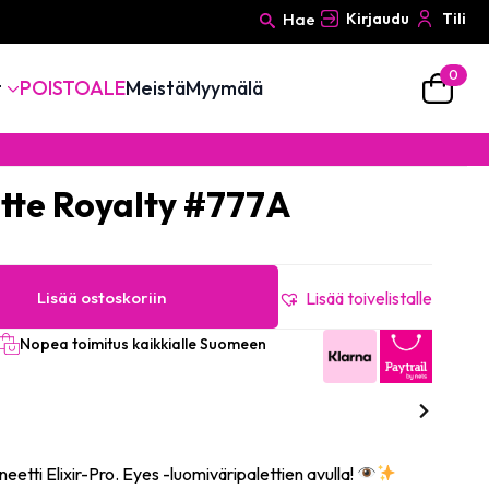
Hae
Kirjaudu
Tili
0
Search
t
POISTOALE
Meistä
Myymälä
for:
tte Royalty #777A
Lisää ostoskoriin
Lisää toivelistalle
Nopea toimitus kaikkialle Suomeen
eetti Elixir-Pro. Eyes -luomiväripalettien avulla!