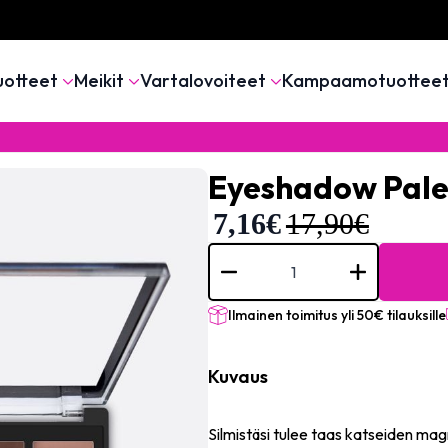
uotteet
Meikit
Vartalovoiteet
Kampaamotuottee
Eyeshadow Pale
7,16
€
17,90
€
Eyeshadow
Palette
Royalty
#777A
määrä
Ilmainen toimitus yli 50€ tilauksille
Kuvaus
Silmistäsi tulee taas katseiden magn