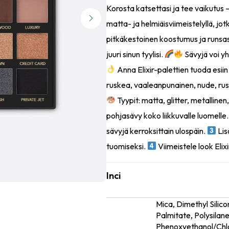
Korosta katsettasi ja tee vaikutus –
matta- ja helmiäisviimeistelyllä, jo
pitkäkestoinen koostumus ja runsa
juuri sinun tyylisi.
Sävyjä voi yh
Anna Elixir-palettien tuoda esiin 
ruskea, vaaleanpunainen, nude, ru
Tyypit: matta, glitter, metallinen
pohjasävy koko liikkuvalle luomelle
sävyjä kerroksittain ulospäin.
Lis
tuomiseksi.
Viimeistele look Elixi
Inci
Mica, Dimethyl Silic
Palmitate, Polysilane
Ainesosat
Phenoxyethanol/Chlo