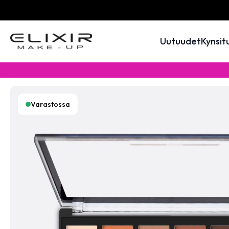
Uutuudet
Kynsit
Varastossa