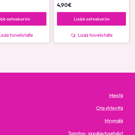
4,90
€
sää ostoskoriin
Lisää ostoskoriin
Lisää toivelistalle
Lisää toivelistalle
Meistä
Ota yhteyttä
Myymälä
Toimitus- ja palautusehdot