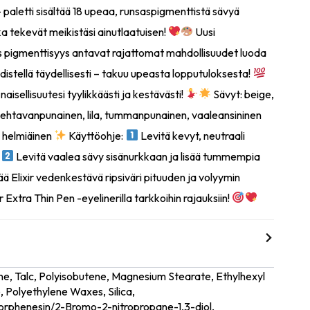
 paletti sisältää 18 upeaa, runsaspigmenttistä sävyä
tka tekevät meikistäsi ainutlaatuisen!
Uusi
s pigmenttisyys antavat rajattomat mahdollisuudet luoda
distellä täydellisesti – takuu upeasta lopputuloksesta!
naisellisuutesi tyylikkäästi ja kestävästi!
Sävyt: beige,
sehtavanpunainen, lila, tummanpunainen, vaaleansininen
, helmiäinen
Käyttöohje:
Levitä kevyt, neutraali
.
Levitä vaalea sävy sisänurkkaan ja lisää tummempia
ää Elixir vedenkestävä ripsiväri pituuden ja volyymin
r Extra Thin Pen -eyelinerilla tarkkoihin rajauksiin!
one, Talc, Polyisobutene, Magnesium Stearate, Ethylhexyl
, Polyethylene Waxes, Silica,
rphenesin/2-Bromo-2-nitropropane-1,3-diol,