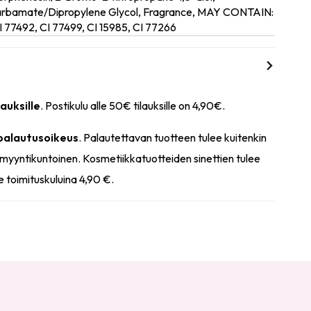
carbamate/Dipropylene Glycol, Fragrance, MAY CONTAIN:
CI 77492, CI 77499, CI 15985, CI 77266
lauksille
. Postikulu alle 50€ tilauksille on 4,90€.
 palautusoikeus
. Palautettavan tuotteen tulee kuitenkin
myyntikuntoinen. Kosmetiikkatuotteiden sinettien tulee
e toimituskuluina 4,90 €.