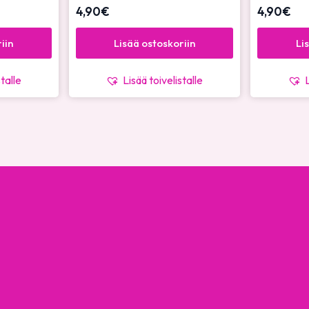
4,90
€
4,90
€
iin
Lisää ostoskoriin
Li
stalle
Lisää toivelistalle