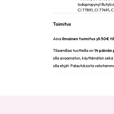
Iodopropynyl Butyl
CI 77891, CI 77491, 
Toimitus
Aina
ilmainen toimitus yli 50€ ti
Tilaamillasi tuotteilla on
14 päivän
olla avaamaton, käyttämätön sekä 
olla ehjät. Palautuksista veloitamm