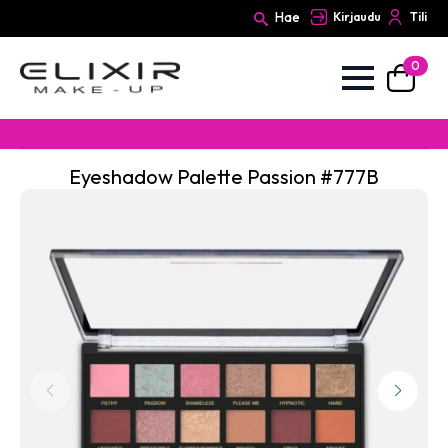
Hae
Kirjaudu
Tili
0
Search
for:
Eyeshadow Palette Passion #777B