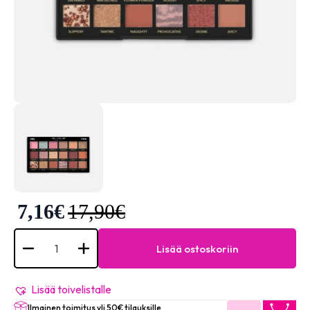
7,16
€
17,90
€
Eyeshadow
Palette
Lisää ostoskoriin
Passion
#777B
määrä
Lisää toivelistalle
Ilmainen toimitus yli 50€ tilauksille