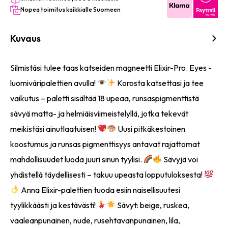
Nopea toimitus kaikkialle Suomeen
Kuvaus
Silmistäsi tulee taas katseiden magneetti Elixir-Pro. Eyes -
luomiväripalettien avulla!
Korosta katsettasi ja tee
vaikutus – paletti sisältää 18 upeaa, runsaspigmenttistä
sävyä matta- ja helmiäisviimeistelyllä, jotka tekevät
meikistäsi ainutlaatuisen!
Uusi pitkäkestoinen
koostumus ja runsas pigmenttisyys antavat rajattomat
mahdollisuudet luoda juuri sinun tyylisi.
Sävyjä voi
yhdistellä täydellisesti – takuu upeasta lopputuloksesta!
Anna Elixir-palettien tuoda esiin naisellisuutesi
tyylikkäästi ja kestävästi!
Sävyt: beige, ruskea,
vaaleanpunainen, nude, rusehtavanpunainen, lila,