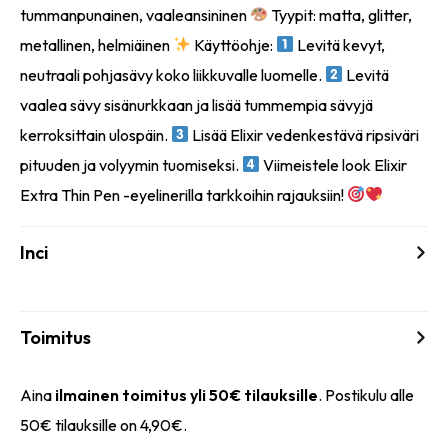
tummanpunainen, vaaleansininen
Tyypit: matta, glitter,
metallinen, helmiäinen
Käyttöohje:
Levitä kevyt,
neutraali pohjasävy koko liikkuvalle luomelle.
Levitä
vaalea sävy sisänurkkaan ja lisää tummempia sävyjä
kerroksittain ulospäin.
Lisää Elixir vedenkestävä ripsiväri
pituuden ja volyymin tuomiseksi.
Viimeistele look Elixir
Extra Thin Pen -eyelinerilla tarkkoihin rajauksiin!
Inci
Toimitus
Aina
ilmainen toimitus yli 50€ tilauksille
. Postikulu alle
50€ tilauksille on 4,90€.