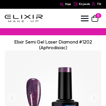
Hae
Kirjaudu
Tili
0
Search
for:
Elixir Semi Gel Laser Diamond #1202
(Aphrodisiac)