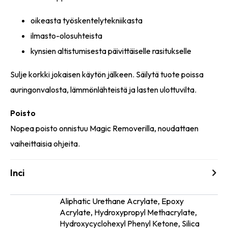
oikeasta työskentelytekniikasta
ilmasto-olosuhteista
kynsien altistumisesta päivittäiselle rasitukselle
Sulje korkki jokaisen käytön jälkeen. Säilytä tuote poissa
auringonvalosta, lämmönlähteistä ja lasten ulottuvilta.
Poisto
Nopea poisto onnistuu Magic Removerilla, noudattaen
vaiheittaisia ohjeita.
Inci
Aliphatic Urethane Acrylate, Epoxy
Acrylate, Hydroxypropyl Methacrylate,
Ainesosat
Hydroxycyclohexyl Phenyl Ketone, Silica