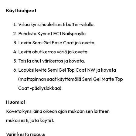
Käyttöohjeet
Viilaa kynsi huolellisesti buffer-viilalla.
Puhdista Kynnet EC1 Nailsprayllä
Levitä Semi Gel Base Coat ja koveta.
Levitä ohut kerros väriä ja koveta.
Toista ohut värikerros ja koveta.
Lopuksi levitä Semi Gel Top Coat NW ja koveta
(mattapinnan saat käyttämällä Semi Gel Matte Top
Coat -päällyslakkaa).
Huomio!
Koveta kynsi aina oikean ajan mukaan sen laitteen
mukaisesti, jota käytät.
Värin kesto riippuu: