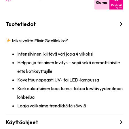
Tuotetiedot
Miksi valita Elixir Geelilakka?
Intensiivinen, kiiltävä väri jopa 4 viikoksi
Helppo ja tasainen levitys – sopii sekä ammattilaisille
että kotikäyttäjille
Kovettuu nopeasti UV- tai LED-lampussa
Korkealaatuinen koostumus takaa kestävyyden ilman
lohkeilua
Laaja valikoima trendikkäitä sävyjä
Käyttöohjeet