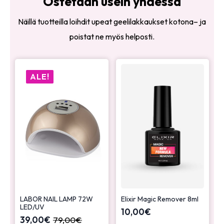
Ostetaan usein yhdessä
Näillä tuotteilla loihdit upeat geelilakkaukset kotona– ja
poistat ne myös helposti.
ALE!
LABOR NAIL LAMP 72W
Elixir Magic Remover 8ml
LED/UV
10,00
€
39,00
€
79,00
€