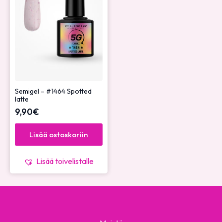
Semigel – #1464 Spotted
latte
9,90
€
Lisää ostoskoriin
Lisää toivelistalle