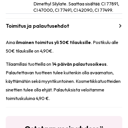
Dimethyl Silylate. Saattaa sisältää: CI 77891,
CI 47000, CI 77491, CI 42090, CI 77499.
Toimitus ja palautusehdot
Aina
ilmainen toimitus yli 50€ tilauksille
. Postikulu alle
50€ tilauksille on 4,90€.
Tilaamillasi tuotteilla on
14 päivän palautusoikeus
.
Palautettavan tuotteen tulee kuitenkin olla avaamaton,
käyttämätön sekä myyntikuntoinen. Kosmetiikkatuotteiden
sinettien tulee olla ehjät. Palautuksista veloitamme
toimituskuluina 4,90 €.