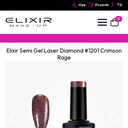
Hae
Kirjaudu
Tili
0
Search
for:
Elixir Semi Gel Laser Diamond #1201 Crimson
Rage