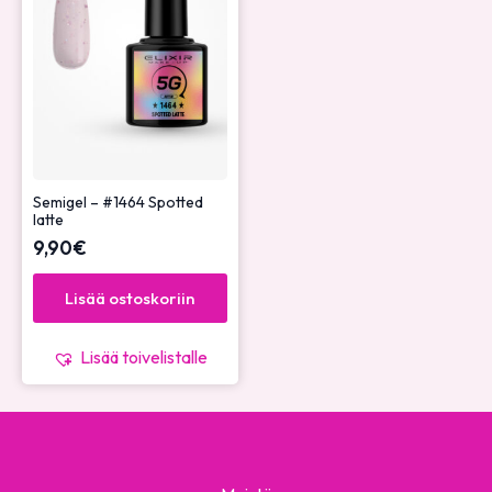
Semigel – #1464 Spotted
latte
9,90
€
Lisää ostoskoriin
Lisää toivelistalle