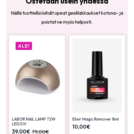
Ostetaan usein yhdessä
Näillä tuotteilla loihdit upeat geelilakkaukset kotona– ja
poistat ne myös helposti.
ALE!
LABOR NAIL LAMP 72W
Elixir Magic Remover 8ml
LED/UV
10,00
€
39,00
€
79,00
€