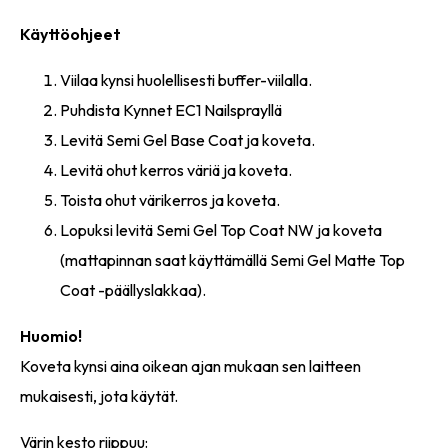
Käyttöohjeet
Viilaa kynsi huolellisesti buffer-viilalla.
Puhdista Kynnet EC1 Nailsprayllä
Levitä Semi Gel Base Coat ja koveta.
Levitä ohut kerros väriä ja koveta.
Toista ohut värikerros ja koveta.
Lopuksi levitä Semi Gel Top Coat NW ja koveta
(mattapinnan saat käyttämällä Semi Gel Matte Top
Coat -päällyslakkaa).
Huomio!
Koveta kynsi aina oikean ajan mukaan sen laitteen
mukaisesti, jota käytät.
Värin kesto riippuu: