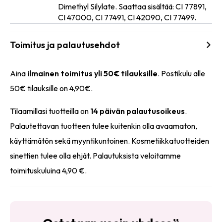
Dimethyl Silylate. Saattaa sisältää: CI 77891,
CI 47000, CI 77491, CI 42090, CI 77499.
Toimitus ja palautusehdot
Aina
ilmainen toimitus yli 50€ tilauksille
. Postikulu alle
50€ tilauksille on 4,90€.
Tilaamillasi tuotteilla on
14 päivän palautusoikeus
.
Palautettavan tuotteen tulee kuitenkin olla avaamaton,
käyttämätön sekä myyntikuntoinen. Kosmetiikkatuotteiden
sinettien tulee olla ehjät. Palautuksista veloitamme
toimituskuluina 4,90 €.