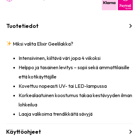
Tuotetiedot
Miksi valita Elixir Geelilakka?
Intensiivinen, kiiltävä väri jopa 4 viikoksi
Helppo ja tasainen levitys – sopii sekä ammattilaisille
että kotikäyttäjille
Kovettuu nopeasti UV- tai LED-lampussa
Korkealaatuinen koostumus takaa kestävyyden ilman
lohkeilua
Laaja valikoima trendikkäitä sävyjä
Käyttöohjeet