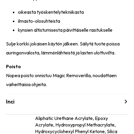
oikeasta työskentelytekniikasta
ilmasto-olosuhteista
kynsien altistumisesta päivittäiselle rasitukselle
Sulje korkki jokaisen käytön jälkeen. Säilytä tuote poissa
auringonvalosta, lämmönlähteistä ja lasten ulottuvilta.
Poisto
Nopea poisto onnistuu Magic Removerilla, noudattaen
vaiheittaisia ohjeita.
Inci
Aliphatic Urethane Acrylate, Epoxy
Acrylate, Hydroxypropyl Methacrylate,
Ainesosat
Hydroxycyclohexyl Phenyl Ketone, Silica