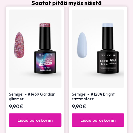
Saatat pitää myös näistä
Semigel – #1459 Gardian
Semigel – #1284 Bright
glimmer
razzmatazz
9,90
€
9,90
€
Lisää ostoskoriin
Lisää ostoskoriin