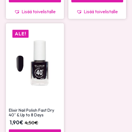
Lisää toivelistalle
Lisää toivelistalle
ALE!
Elixir Nail Polish Fast Dry
40″ & Up to 8 Days
1,90
€
4,50
€