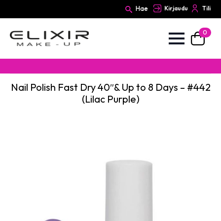
Hae
Kirjaudu
Tili
0
Search
for:
Nail Polish Fast Dry 40″& Up to 8 Days – #442
(Lilac Purple)