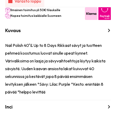
Varasto loppu
Ilmainen toimitus yli 50€ tilauksille
Nopea toimitus kaikkialle Suomeen
Kuvaus
Nail Polish 40"& Up to 8 Days Rikkaat sävyt ja tuotteen
pehmeä koostumus luovat sinulle upeat kynnet.
Värivalikoima on laaja ja sävyvaihtoehtoja löytyy kaikista
sävyistä. Uuden kaavan ansiosta lakat kuivuvat 40
sekunnissa ja kestävät jopa 8 päivää ensimmäisen
levityksen jälkeen *Sävy: Lilac Purple *Kesto: enintään 8
päivää *helppo levittää
Inci