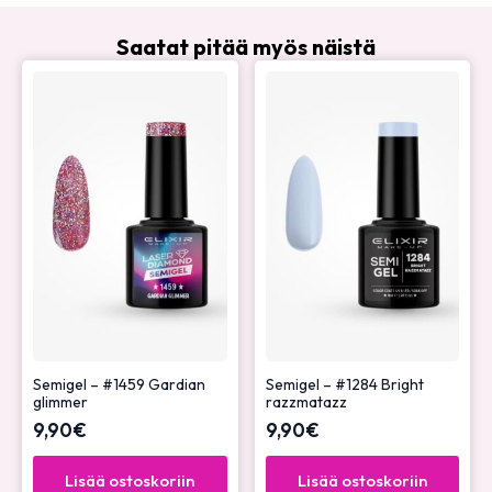
Saatat pitää myös näistä
Semigel – #1459 Gardian
Semigel – #1284 Bright
glimmer
razzmatazz
9,90
€
9,90
€
Lisää ostoskoriin
Lisää ostoskoriin