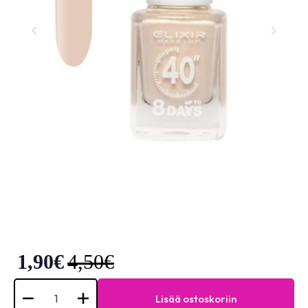
1,90
€
4,50
€
Elixir
Nail
Lisää ostoskoriin
Polish