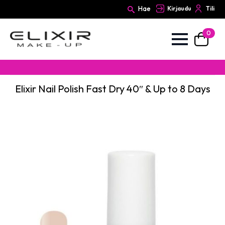
Hae
Kirjaudu
Tili
0
Search
for:
Elixir Nail Polish Fast Dry 40″ & Up to 8 Days