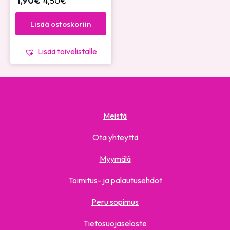
1,90
€
4,50
€
Lisää ostoskoriin
Lisää toivelistalle
Meistä
Ota yhteyttä
Myymälä
Toimitus- ja palautusehdot
Peru sopimus
Tietosuojaseloste