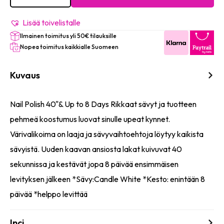
Fast
Dry
40"
Lisää toivelistalle
&
Ilmainen toimitus yli 50€ tilauksille
Up
to
Nopea toimitus kaikkialle Suomeen
8
Days
määrä
Kuvaus
Nail Polish 40"& Up to 8 Days Rikkaat sävyt ja tuotteen
pehmeä koostumus luovat sinulle upeat kynnet.
Värivalikoima on laaja ja sävyvaihtoehtoja löytyy kaikista
sävyistä. Uuden kaavan ansiosta lakat kuivuvat 40
sekunnissa ja kestävät jopa 8 päivää ensimmäisen
levityksen jälkeen *Sävy:Candle White *Kesto: enintään 8
päivää *helppo levittää
Inci