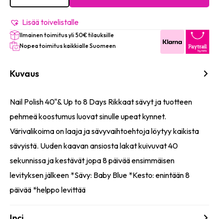
Fast
Dry
40"
Lisää toivelistalle
&
Ilmainen toimitus yli 50€ tilauksille
Up
to
Nopea toimitus kaikkialle Suomeen
8
Days
määrä
Kuvaus
Nail Polish 40"& Up to 8 Days Rikkaat sävyt ja tuotteen
pehmeä koostumus luovat sinulle upeat kynnet.
Värivalikoima on laaja ja sävyvaihtoehtoja löytyy kaikista
sävyistä. Uuden kaavan ansiosta lakat kuivuvat 40
sekunnissa ja kestävät jopa 8 päivää ensimmäisen
levityksen jälkeen *Sävy: Baby Blue *Kesto: enintään 8
päivää *helppo levittää
Inci