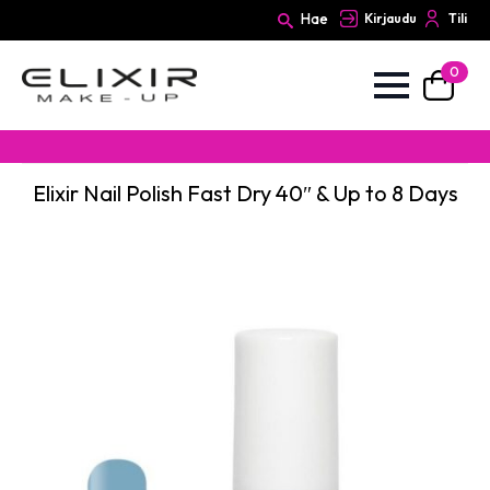
Hae
Kirjaudu
Tili
0
Search
for:
Elixir Nail Polish Fast Dry 40″ & Up to 8 Days