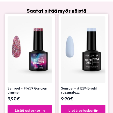
Saatat pitää myös näistä
Semigel – #1459 Gardian
Semigel – #1284 Bright
glimmer
razzmatazz
9,90
€
9,90
€
Lisää ostoskoriin
Lisää ostoskoriin