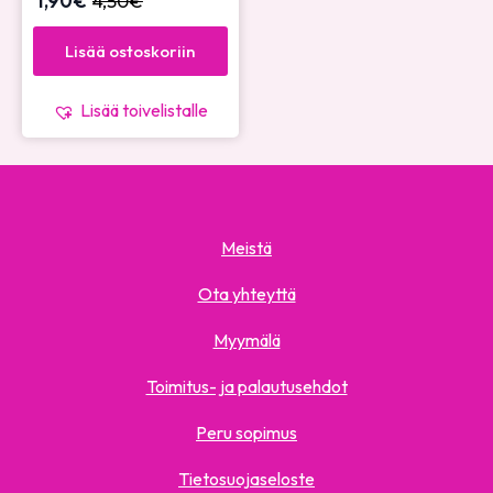
1,90
€
4,50
€
Lisää ostoskoriin
Lisää toivelistalle
Meistä
Ota yhteyttä
Myymälä
Toimitus- ja palautusehdot
Peru sopimus
Tietosuojaseloste