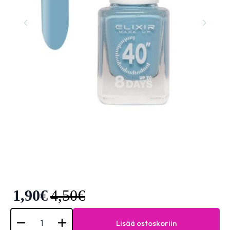
1,90
€
4,50
€
Elixir
Nail
Lisää ostoskoriin
Polish