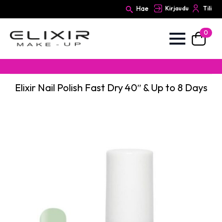
Hae
Kirjaudu
Tili
0
Search
for:
Elixir Nail Polish Fast Dry 40″ & Up to 8 Days