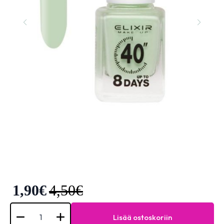
1,90
€
4,50
€
Elixir
Nail
Lisää ostoskoriin
Polish