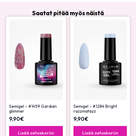
Saatat pitää myös näistä
Semigel – #1459 Gardian
Semigel – #1284 Bright
glimmer
razzmatazz
9,90
€
9,90
€
Lisää ostoskoriin
Lisää ostoskoriin