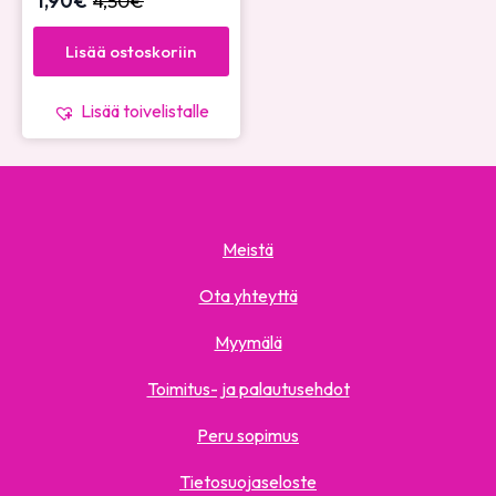
1,90
€
4,50
€
Lisää ostoskoriin
Lisää toivelistalle
Meistä
Ota yhteyttä
Myymälä
Toimitus- ja palautusehdot
Peru sopimus
Tietosuojaseloste