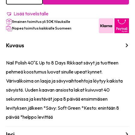
Fast
Dry
40"
Lisää toivelistalle
&
Ilmainen toimitus yli 50€ tilauksille
Up
to
Nopea toimitus kaikkialle Suomeen
8
Days
määrä
Kuvaus
Nail Polish 40"& Up to 8 Days Rikkaat sävyt ja tuotteen
pehmeä koostumus luovat sinulle upeat kynnet.
Värivalikoima on laaja ja sävyvaihtoehtoja löytyy kaikista
sävyistä. Uuden kaavan ansiosta lakat kuivuvat 40
sekunnissa ja kestävät jopa 8 päivää ensimmäisen
levityksen jälkeen *Sävy: Soft Green *Kesto: enintään 8
päivää *helppo levittää
Inci