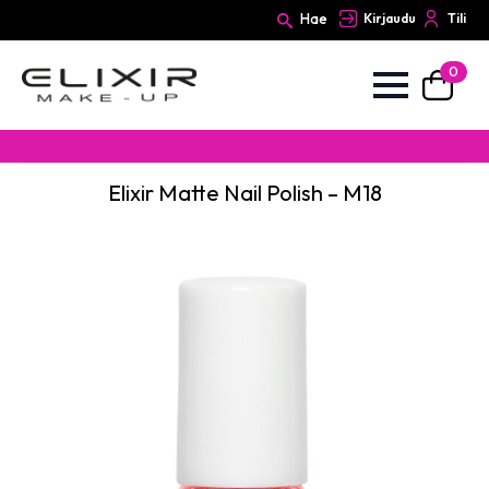
Hae
Kirjaudu
Tili
0
Search
for:
Elixir Matte Nail Polish – M18