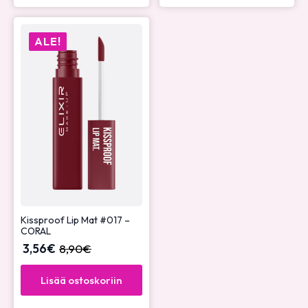
ALE!
Kissproof Lip Mat #017 –
CORAL
3,56
€
8,90
€
Lisää ostoskoriin