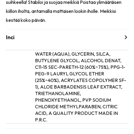
suihkeella! Stabiloi ja suojaa meikkiä Poistaa ylimääräisen
kiillon iholta, antamalla mattaisen lookin iholle. Meikkisi
kestää koko päivän.
Inci
WATER (AQUA), GLYCERIN, SILCA,
BUTYLENE GLYCOL, ALCOHOL DENAT,
C11-15 SEC-PARETH-12 (60%~75%), PPG-1-
PEG-9 LAURYL GLYCOL ETHER
(25%~40%), ACRYLATES COPOLYMER SF-
Ainesosat
1), ALOE BARBADENSIS LEAF EXTRACT,
TRIETHANOLAMINE,
PHENOXYETHANOL, PVP SODIUM
CHLORIDE METHYLPARABEN, CITRIC
ACID, A QUALITY PRODUCT MADE IN
P.R.C.