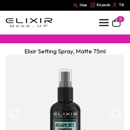
Hae
Kirjaudu
Tili
0
Search
for:
Elixir Setting Spray, Matte 75ml