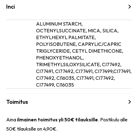
Inci
ALUMINUM STARCH,
OCTENYLSUCCINATE, MICA, SILICA,
ETHYLHEXYL PALMITATE,
POLYISOBUTENE, CAPRYLIC/CAPRIC
TRIGLYCERIDE, CETYL DIMETHICONE,
Ainesosat
PHENOXYETHANOL,
TRIMETHYLSILOXYSILICATE, CI77492,
CI77491, CI77492, CI77491, CI77499,CI77491,
CI77492, CI16035, CI77491, CI77492,
CI77499, CI16035
Toimitus
Aina
ilmainen toimitus yli 50€ tilauksille
. Postikulu alle
50€ tilauksille on 4,90€.