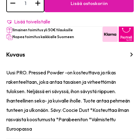
PRO
Lisää ostoskoriin
MATTE
Pressed
Powder
HD
Lisää toivelistalle
-
Ilmainen toimitus yli 50€ tilauksille
#206
(Cookie
Nopea toimitus kaikkialle Suomeen
Dust)
määrä
Kuvaus
Uusi PRO. Pressed Powder -on kosteuttava ja rikas
rakenteeltaan, joka antaa tasaisen ja virheettömän
tuloksen. Neljässä eri sävyssä, ihon sävystä riippuen.
Ihanteellinen seka- ja kuivalle iholle. Tuote antaa pehmeän
tunteen ja ulkonäön. Sävy: Coocie Dust *Kosteuttaa ilman
rasvaista koostumusta *Parabeeniton *Valmistettu
Euroopassa