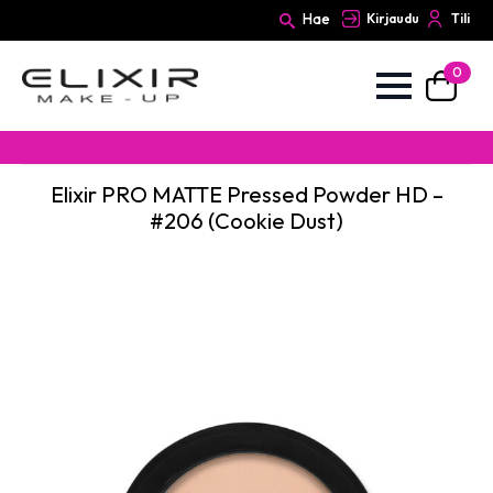
Hae
Kirjaudu
Tili
0
Search
for:
Elixir PRO MATTE Pressed Powder HD –
#206 (Cookie Dust)