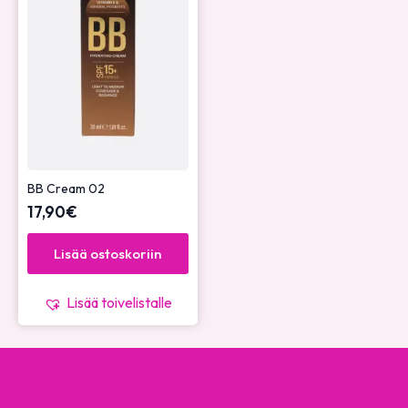
BB Cream 02
17,90
€
Lisää ostoskoriin
Lisää toivelistalle