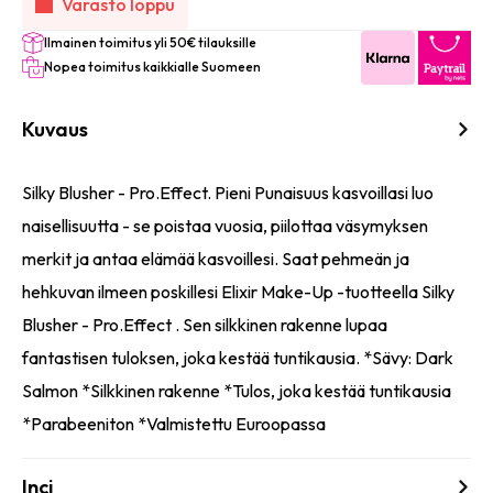
Varasto loppu
Ilmainen toimitus yli 50€ tilauksille
Nopea toimitus kaikkialle Suomeen
Kuvaus
Silky Blusher - Pro.Effect. Pieni Punaisuus kasvoillasi luo
naisellisuutta - se poistaa vuosia, piilottaa väsymyksen
merkit ja antaa elämää kasvoillesi. Saat pehmeän ja
hehkuvan ilmeen poskillesi Elixir Make-Up -tuotteella Silky
Blusher - Pro.Effect . Sen silkkinen rakenne lupaa
fantastisen tuloksen, joka kestää tuntikausia. *Sävy: Dark
Salmon *Silkkinen rakenne *Tulos, joka kestää tuntikausia
*Parabeeniton *Valmistettu Euroopassa
Inci