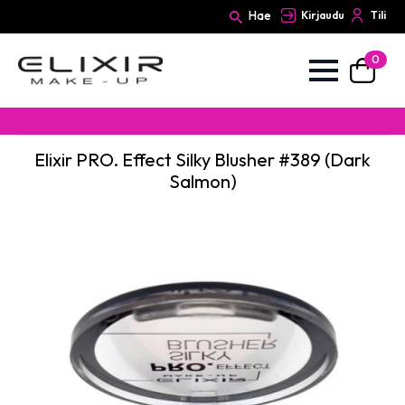
Hae
Kirjaudu
Tili
0
Search
for:
Elixir PRO. Effect Silky Blusher #389 (Dark
Salmon)