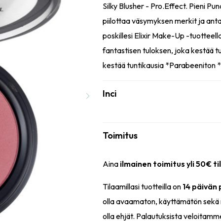
Silky Blusher - Pro.Effect. Pieni Puna
piilottaa väsymyksen merkit ja ant
poskillesi Elixir Make-Up -tuotteell
fantastisen tuloksen, joka kestää t
kestää tuntikausia *Parabeeniton 
Inci
Toimitus
Aina
ilmainen toimitus yli 50€ ti
Tilaamillasi tuotteilla on
14 päivän
olla avaamaton, käyttämätön sekä 
olla ehjät. Palautuksista veloitamm