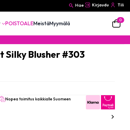
Hae
Kirjaudu
Tili
0
Search
t
POISTOALE
Meistä
Myymälä
for:
ct Silky Blusher #303
Nopea toimitus kaikkialle Suomeen