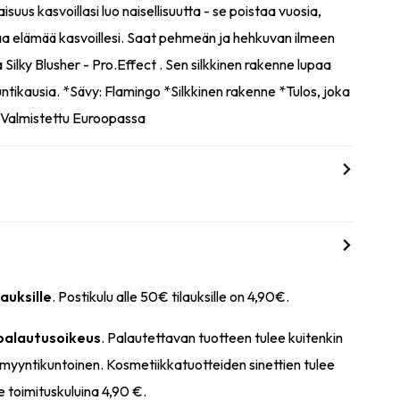
isuus kasvoillasi luo naisellisuutta - se poistaa vuosia,
aa elämää kasvoillesi. Saat pehmeän ja hehkuvan ilmeen
a Silky Blusher - Pro.Effect . Sen silkkinen rakenne lupaa
untikausia. *Sävy: Flamingo *Silkkinen rakenne *Tulos, joka
*Valmistettu Euroopassa
lauksille
. Postikulu alle 50€ tilauksille on 4,90€.
 palautusoikeus
. Palautettavan tuotteen tulee kuitenkin
myyntikuntoinen. Kosmetiikkatuotteiden sinettien tulee
e toimituskuluina 4,90 €.