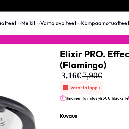
uotteet
Meikit
Vartalovoiteet
Kampaamotuottee
Elixir PRO. Effe
(Flamingo)
3,16
€
7,90
€
Varasto loppu
Ilmainen toimitus yli 50€ tilauksille
Kuvaus