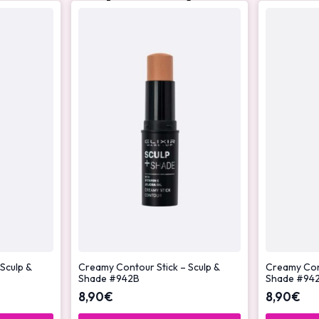
Sculp &
Creamy Contour Stick – Sculp &
Creamy Cont
Shade #942B
Shade #94
8,90
€
8,90
€