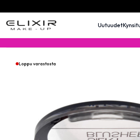
Uutuudet
Kynsit
Loppu varastosta