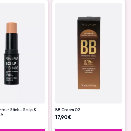
our Stick – Sculp &
BB Cream 02
2A
17,90
€