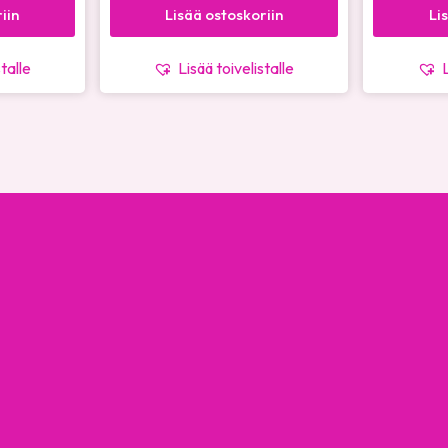
iin
Lisää ostoskoriin
Li
stalle
Lisää toivelistalle