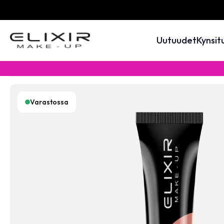
Uutuudet
Kynsit
Varastossa