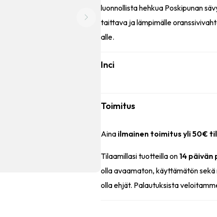
luonnollista hehkua Poskipunan sävy
taittava ja lämpimälle oranssivivaht
alle.
Inci
Toimitus
Aina
ilmainen toimitus yli 50€ ti
Tilaamillasi tuotteilla on
14 päivän
olla avaamaton, käyttämätön sekä 
olla ehjät. Palautuksista veloitamm