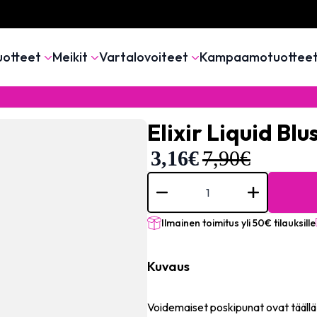
uotteet
Meikit
Vartalovoiteet
Kampaamotuottee
Elixir Liquid Bl
3,16
€
7,90
€
Elixir
Liquid
Blusher
(Redwood)
määrä
Ilmainen toimitus yli 50€ tilauksille
Kuvaus
Voidemaiset poskipunat ovat täällä 