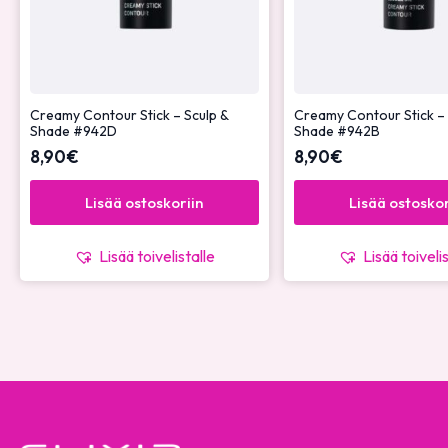
Creamy Contour Stick – Sculp &
Creamy Contour Stick – 
Shade #942D
Shade #942B
8,90
€
8,90
€
Lisää ostoskoriin
Lisää ostoskor
Lisää toivelistalle
Lisää toiveli