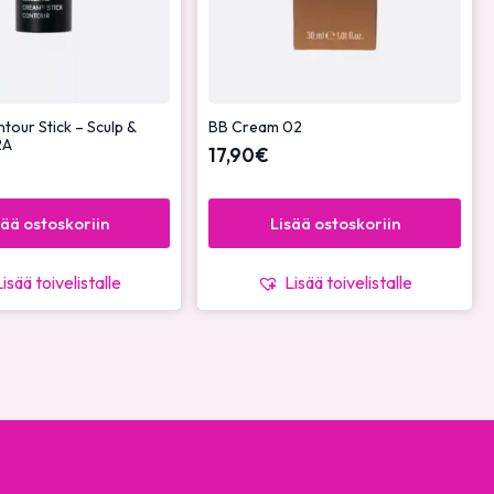
our Stick – Sculp &
BB Cream 02
2A
17,90
€
sää ostoskoriin
Lisää ostoskoriin
Lisää toivelistalle
Lisää toivelistalle