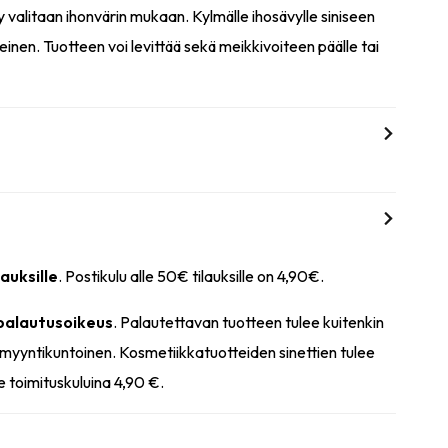
 valitaan ihonvärin mukaan. Kylmälle ihosävylle siniseen
einen. Tuotteen voi levittää sekä meikkivoiteen päälle tai
lauksille
. Postikulu alle 50€ tilauksille on 4,90€.
 palautusoikeus
. Palautettavan tuotteen tulee kuitenkin
myyntikuntoinen. Kosmetiikkatuotteiden sinettien tulee
e toimituskuluina 4,90 €.