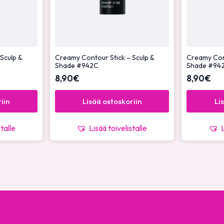
Sculp &
Creamy Contour Stick – Sculp &
Creamy Cont
Shade #942C
Shade #94
8,90
€
8,90
€
iin
Lisää ostoskoriin
Li
stalle
Lisää toivelistalle