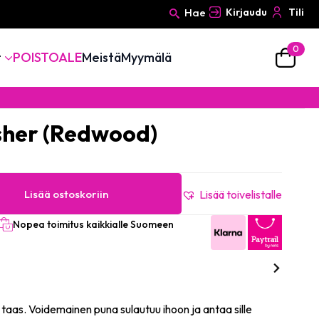
Hae
Kirjaudu
Tili
0
Search
t
POISTOALE
Meistä
Myymälä
for:
usher (Redwood)
Lisää ostoskoriin
Lisää toivelistalle
Nopea toimitus kaikkialle Suomeen
taas. Voidemainen puna sulautuu ihoon ja antaa sille